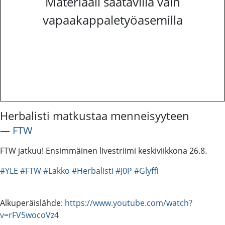
Materiaali saatavilla vain
vapaakappaletyöasemilla
Herbalisti matkustaa menneisyyteen
―
FTW
FTW jatkuu! Ensimmäinen livestriimi keskiviikkona 26.8.
#YLE
#FTW
#Lakko
#Herbalisti
#J0P
#Glyffi
Alkuperäislähde:
https://www.youtube.com/watch?
v=rFV5wocoVz4