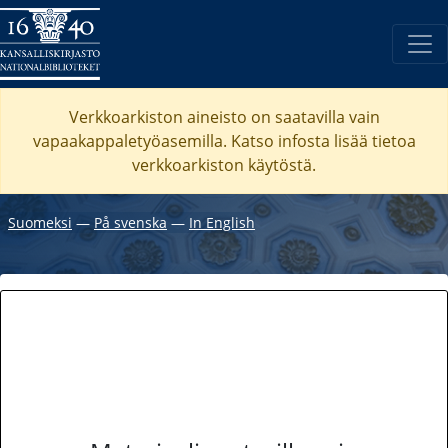
Verkkoarkiston aineisto on saatavilla vain
vapaakappaletyöasemilla. Katso
infosta
lisää tietoa
verkkoarkiston käytöstä.
Suomeksi
―
På svenska
―
In English