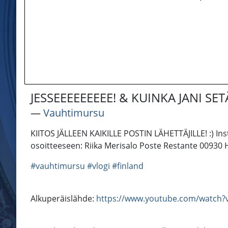
JESSEEEEEEEEE! & KUINKA JANI SE
―
Vauhtimursu
KIITOS JÄLLEEN KAIKILLE POSTIN LÄHETTÄJILLE! :) I
osoitteeseen: Riika Merisalo Poste Restante 00930 H
#vauhtimursu
#vlogi
#finland
Alkuperäislähde:
https://www.youtube.com/watch?