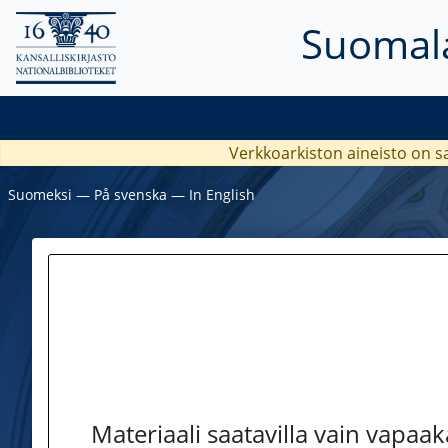
Suomala
Verkkoarkiston aineisto on s
Suomeksi
―
På svenska
―
In English
Materiaali saatavilla vain vapaa