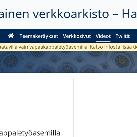
inen verkkoarkisto – H
Teemakeräykset
Verkkosivut
Videot
Twiitit
aatavilla vain vapaakappaletyöasemilla. Katso
infosta
lisää t
kappaletyöasemilla