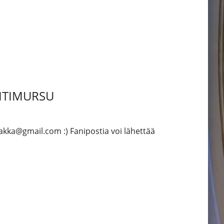
UHTIMURSU
kka@gmail.com :) Fanipostia voi lähettää