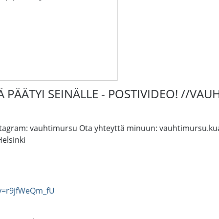
TÄ PÄÄTYI SEINÄLLE - POSTIVIDEO! //VA
nstagram: vauhtimursu Ota yhteyttä minuun: vauhtimursu.kua
elsinki
v=r9jfWeQm_fU