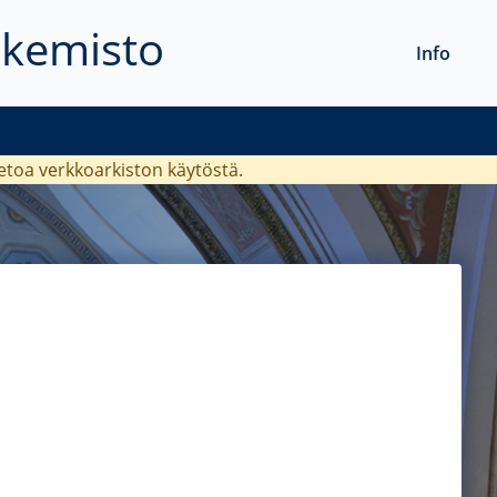
akemisto
Info
ietoa verkkoarkiston käytöstä.