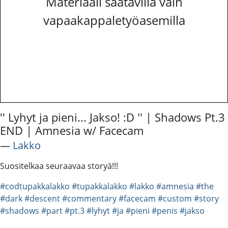
Materiaali saatavilla vain
vapaakappaletyöasemilla
'' Lyhyt ja pieni... Jakso! :D '' | Shadows Pt.3
END | Amnesia w/ Facecam
―
Lakko
Suositelkaa seuraavaa storyä!!!
#codtupakkalakko
#tupakkalakko
#lakko
#amnesia
#the
#dark
#descent
#commentary
#facecam
#custom
#story
#shadows
#part
#pt.3
#lyhyt
#ja
#pieni
#penis
#jakso