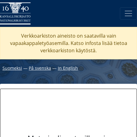
Verkkoarkiston aineisto on saatavilla vain
vapaakappaletyöasemilla. Katso
infosta
lisää tietoa
verkkoarkiston käytöstä.
Suomeksi
―
På svenska
―
In English