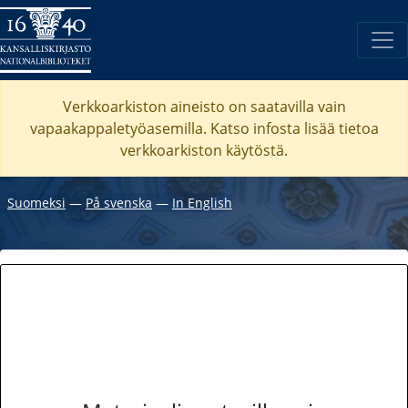
Verkkoarkiston aineisto on saatavilla vain
vapaakappaletyöasemilla. Katso
infosta
lisää tietoa
verkkoarkiston käytöstä.
Suomeksi
―
På svenska
―
In English