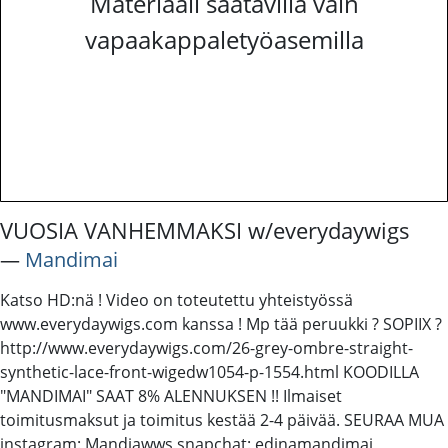
Materiaali saatavilla vain
vapaakappaletyöasemilla
VUOSIA VANHEMMAKSI w/everydaywigs
―
Mandimai
Katso HD:nä ! Video on toteutettu yhteistyössä
www.everydaywigs.com kanssa ! Mp tää peruukki ? SOPIIX ?
http://www.everydaywigs.com/26-grey-ombre-straight-
synthetic-lace-front-wigedw1054-p-1554.html KOODILLA
"MANDIMAI" SAAT 8% ALENNUKSEN !! Ilmaiset
toimitusmaksut ja toimitus kestää 2-4 päivää. SEURAA MUA
instagram: Mandiawws snapchat: edinamandimai