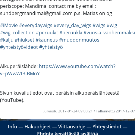
periscope: Mandimai contact me by email:
sundbergmandimai@gmail.com p.s. Matias on og
#iMovie
#everydaywigs
#every_day_wigs
#wigs
#wig
#wig_collection
#peruukit
#peruukki
#vuosia_vanhemmaksi
#kalju
#hiukset
#kauneus
#muodonmuutos
#yhteistyövideot
#yhteistyö
Alkuperäislähde:
https://www.youtube.com/watch?
v=pWwWt3-BMoY
Sivun kuvailutiedot ovat peräisin alkuperäislähteestä
(YouTube).
Julkaistu 2017-01-24 09:03:21 / Tallennettu 2017-12-07
Info
―
Hakuohjeet
―
Viittausohje
―
Yhteystiedot
―
Ehdota kerättävää sisältöä