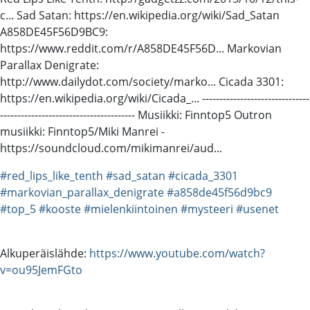
c... Sad Satan: https://en.wikipedia.org/wiki/Sad_Satan
A858DE45F56D9BC9:
https://www.reddit.com/r/A858DE45F56D... Markovian
Parallax Denigrate:
http://www.dailydot.com/society/marko... Cicada 3301:
https://en.wikipedia.org/wiki/Cicada_... -------------------------------
--------------------------------------- Musiikki: Finntop5 Outron
musiikki: Finntop5/Miki Manrei -
https://soundcloud.com/mikimanrei/aud...
#red_lips_like_tenth
#sad_satan
#cicada_3301
#markovian_parallax_denigrate
#a858de45f56d9bc9
#top_5
#kooste
#mielenkiintoinen
#mysteeri
#usenet
Alkuperäislähde:
https://www.youtube.com/watch?
v=ou95JemFGto