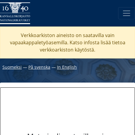
Verkkoarkiston aineisto on saatavilla vain
vapaakappaletyöasemilla. Katso
infosta
lisää tietoa
verkkoarkiston käytöstä.
Suomeksi
―
På svenska
―
In English