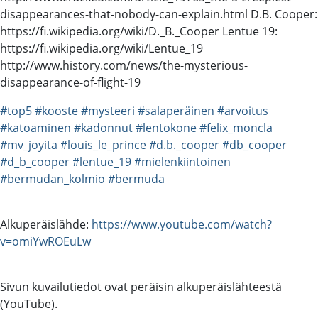
disappearances-that-nobody-can-explain.html D.B. Cooper:
https://fi.wikipedia.org/wiki/D._B._Cooper Lentue 19:
https://fi.wikipedia.org/wiki/Lentue_19
http://www.history.com/news/the-mysterious-
disappearance-of-flight-19
#top5
#kooste
#mysteeri
#salaperäinen
#arvoitus
#katoaminen
#kadonnut
#lentokone
#felix_moncla
#mv_joyita
#louis_le_prince
#d.b._cooper
#db_cooper
#d_b_cooper
#lentue_19
#mielenkiintoinen
#bermudan_kolmio
#bermuda
Alkuperäislähde:
https://www.youtube.com/watch?
v=omiYwROEuLw
Sivun kuvailutiedot ovat peräisin alkuperäislähteestä
(YouTube).