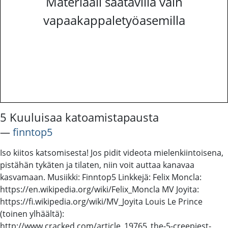
Materiaali saatavilla vain
vapaakappaletyöasemilla
5 Kuuluisaa katoamistapausta
―
finntop5
Iso kiitos katsomisesta! Jos pidit videota mielenkiintoisena,
pistähän tykäten ja tilaten, niin voit auttaa kanavaa
kasvamaan. Musiikki: Finntop5 Linkkejä: Felix Moncla:
https://en.wikipedia.org/wiki/Felix_Moncla MV Joyita:
https://fi.wikipedia.org/wiki/MV_Joyita Louis Le Prince
(toinen ylhäältä):
http://www.cracked.com/article_19765_the-5-creepiest-