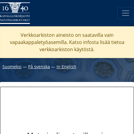
Verkkoarkiston aineisto on saatavilla vain
vapaakappaletyöasemilla. Katso
infosta
lisää tietoa
verkkoarkiston käytöstä.
Suomeksi
―
På svenska
―
In English