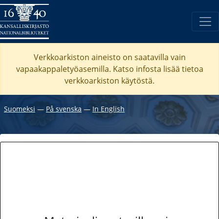
Verkkoarkiston aineisto on saatavilla vain
vapaakappaletyöasemilla. Katso
infosta
lisää tietoa
verkkoarkiston käytöstä.
Suomeksi
―
På svenska
―
In English