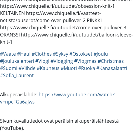
https://www.chiquelle.fi/uutuudet/obsession-knit-1
KELTAINEN https://www.chiquelle.fi/vaatteet-
netista/puserot/come-over-pullover-2 PINKKI
https://www.chiquelle.fi/uutuudet/come-over-pullover-3
ORANSSI https://www.chiquelle.fi/uutuudet/balloon-sleeve-
knit-1
#Vaate
#Haul
#Clothes
#Syksy
#Ostokset
#Joulu
#Joulukalenteri
#Vlogi
#Vlogging
#Vlogmas
#Christmas
#Suomi
#Viihde
#Kauneus
#Muoti
#Ruoka
#Kanasalaatti
#Sofia_Laurent
Alkuperäislähde:
https://www.youtube.com/watch?
v=npcFGa6aJws
Sivun kuvailutiedot ovat peräisin alkuperäislähteestä
(YouTube).