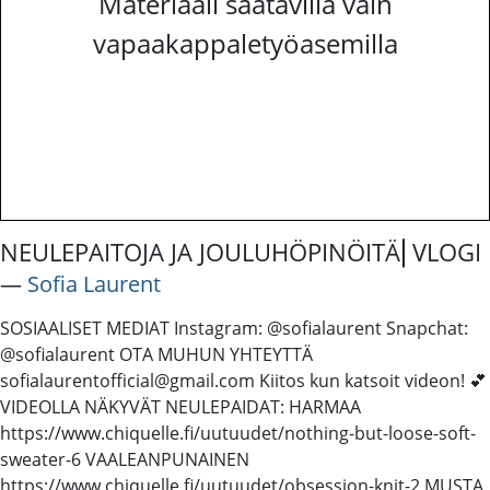
Materiaali saatavilla vain
vapaakappaletyöasemilla
NEULEPAITOJA JA JOULUHÖPINÖITÄ⎜VLOGI
―
Sofia Laurent
SOSIAALISET MEDIAT Instagram: @sofialaurent Snapchat:
@sofialaurent OTA MUHUN YHTEYTTÄ
sofialaurentofficial@gmail.com Kiitos kun katsoit videon! 💕
VIDEOLLA NÄKYVÄT NEULEPAIDAT: HARMAA
https://www.chiquelle.fi/uutuudet/nothing-but-loose-soft-
sweater-6 VAALEANPUNAINEN
https://www.chiquelle.fi/uutuudet/obsession-knit-2 MUSTA