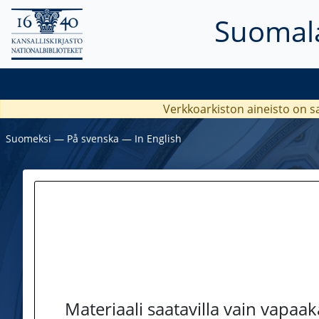
Suomala
Verkkoarkiston aineisto on s
Suomeksi
―
På svenska
―
In English
Materiaali saatavilla vain vapaa