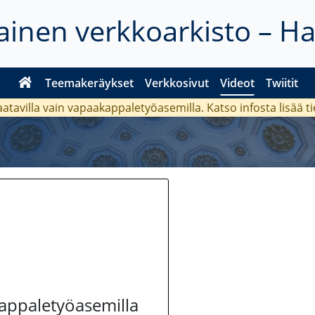
inen verkkoarkisto – H
Teemakeräykset
Verkkosivut
Videot
Twiitit
aatavilla vain vapaakappaletyöasemilla. Katso
infosta
lisää t
kappaletyöasemilla