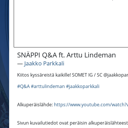
SNÄPPI Q&A ft. Arttu Lindeman
―
Jaakko Parkkali
Kiitos kyssäreistä kaikille! SOMET IG / SC @jaakkop
#Q&A
#arttulindeman
#jaakkoparkkali
Alkuperäislähde:
https://www.youtube.com/watch
Sivun kuvailutiedot ovat peräisin alkuperäislähtees