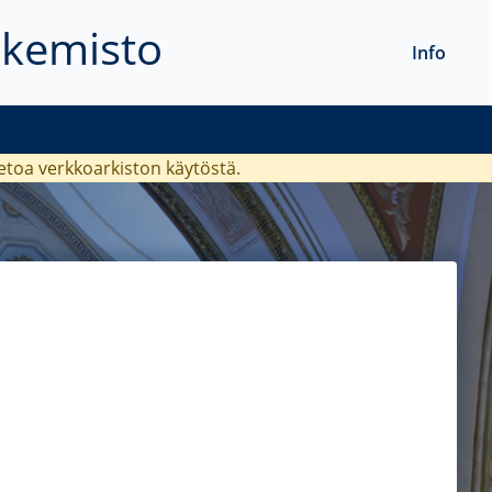
akemisto
Info
ietoa verkkoarkiston käytöstä.