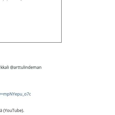
arkkali @arttulindeman
?v=mpNYepu_o7c
tä (YouTube).