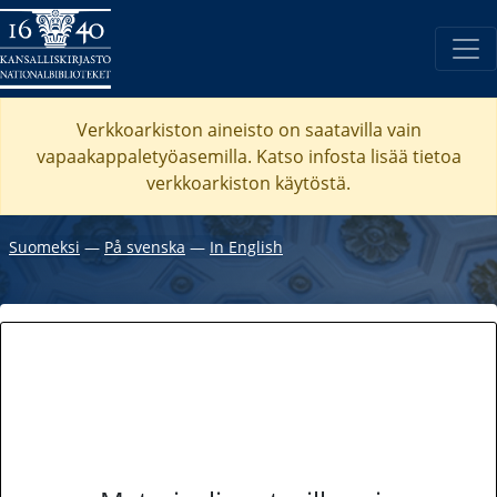
Verkkoarkiston aineisto on saatavilla vain
vapaakappaletyöasemilla. Katso
infosta
lisää tietoa
verkkoarkiston käytöstä.
Suomeksi
―
På svenska
―
In English