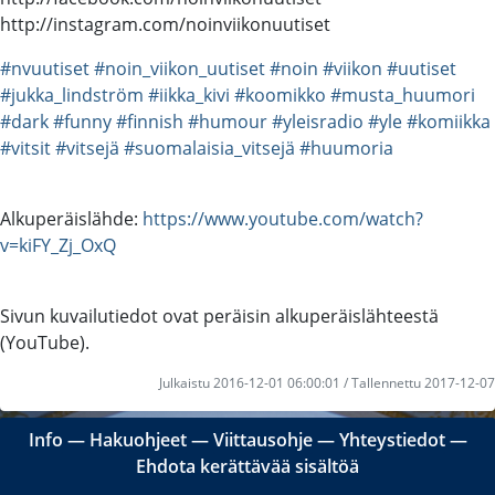
http://instagram.com/noinviikonuutiset
#nvuutiset
#noin_viikon_uutiset
#noin
#viikon
#uutiset
#jukka_lindström
#iikka_kivi
#koomikko
#musta_huumori
#dark
#funny
#finnish
#humour
#yleisradio
#yle
#komiikka
#vitsit
#vitsejä
#suomalaisia_vitsejä
#huumoria
Alkuperäislähde:
https://www.youtube.com/watch?
v=kiFY_Zj_OxQ
Sivun kuvailutiedot ovat peräisin alkuperäislähteestä
(YouTube).
Julkaistu 2016-12-01 06:00:01 / Tallennettu 2017-12-07
Info
―
Hakuohjeet
―
Viittausohje
―
Yhteystiedot
―
Ehdota kerättävää sisältöä