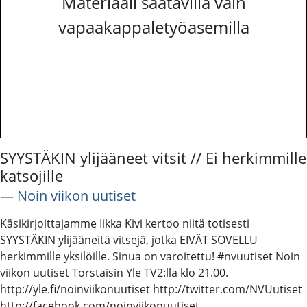
Materiaali saatavilla vain
vapaakappaletyöasemilla
SYYSTÄKIN ylijääneet vitsit // Ei herkimmille
katsojille
―
Noin viikon uutiset
Käsikirjoittajamme Iikka Kivi kertoo niitä totisesti
SYYSTÄKIN ylijääneitä vitsejä, jotka EIVÄT SOVELLU
herkimmille yksilöille. Sinua on varoitettu! #nvuutiset Noin
viikon uutiset Torstaisin Yle TV2:lla klo 21.00.
http://yle.fi/noinviikonuutiset http://twitter.com/NVUutiset
http://facebook.com/noinviikonuutiset