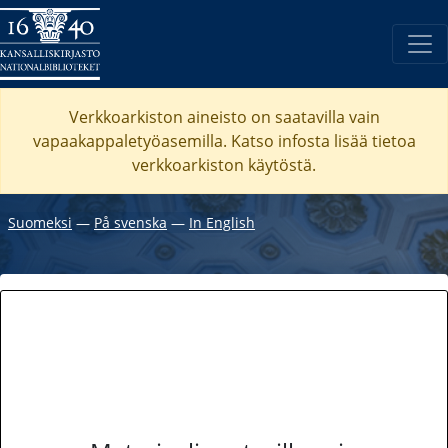
Verkkoarkiston aineisto on saatavilla vain
vapaakappaletyöasemilla. Katso
infosta
lisää tietoa
verkkoarkiston käytöstä.
Suomeksi
―
På svenska
―
In English