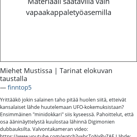
Materiaali saatavilla vain
vapaakappaletyöasemilla
Miehet Mustissa | Tarinat elokuvan
taustalla
―
finntop5
Yrittääkö jokin salainen taho pitää huolen siitä, etteivät
kansalaiset lähde huutelemaan UFO-kokemuksistaan?
Ensimmäinen "minidokkari" siis kyseessä. Pahoittelut, että
osa ääninäyttelystä kuulostaa lähinnä Digimonien
dubbauksilta. Valvontakameran video:
https://www.youtube.com/watch?v=bcToNxPvZAE Lähde: