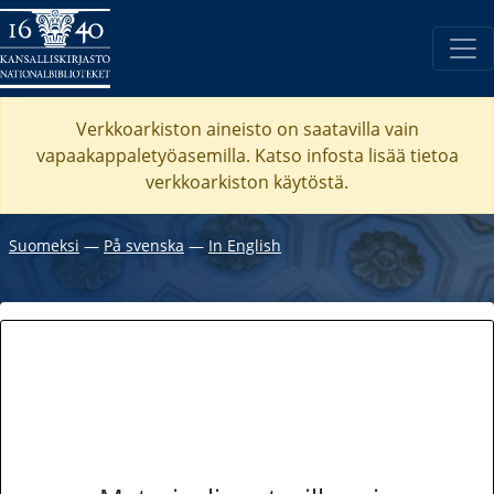
Verkkoarkiston aineisto on saatavilla vain
vapaakappaletyöasemilla. Katso
infosta
lisää tietoa
verkkoarkiston käytöstä.
Suomeksi
―
På svenska
―
In English