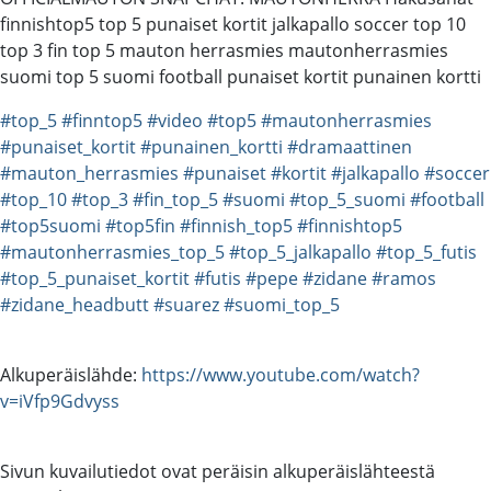
finnishtop5 top 5 punaiset kortit jalkapallo soccer top 10
top 3 fin top 5 mauton herrasmies mautonherrasmies
suomi top 5 suomi football punaiset kortit punainen kortti
#top_5
#finntop5
#video
#top5
#mautonherrasmies
#punaiset_kortit
#punainen_kortti
#dramaattinen
#mauton_herrasmies
#punaiset
#kortit
#jalkapallo
#soccer
#top_10
#top_3
#fin_top_5
#suomi
#top_5_suomi
#football
#top5suomi
#top5fin
#finnish_top5
#finnishtop5
#mautonherrasmies_top_5
#top_5_jalkapallo
#top_5_futis
#top_5_punaiset_kortit
#futis
#pepe
#zidane
#ramos
#zidane_headbutt
#suarez
#suomi_top_5
Alkuperäislähde:
https://www.youtube.com/watch?
v=iVfp9Gdvyss
Sivun kuvailutiedot ovat peräisin alkuperäislähteestä