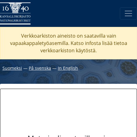
Verkkoarkiston aineisto on saatavilla vain
vapaakappaletyöasemilla. Katso
infosta
lisää tietoa
verkkoarkiston käytöstä.
Suomeksi
―
På svenska
―
In English