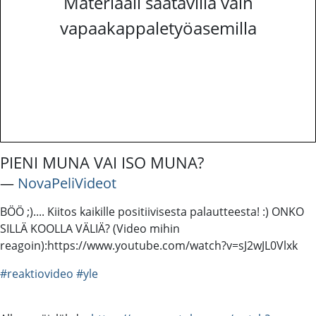
Materiaali saatavilla vain
vapaakappaletyöasemilla
PIENI MUNA VAI ISO MUNA?
―
NovaPeliVideot
BÖÖ ;).... Kiitos kaikille positiivisesta palautteesta! :) ONKO
SILLÄ KOOLLA VÄLIÄ? (Video mihin
reagoin):https://www.youtube.com/watch?v=sJ2wJL0Vlxk
#reaktiovideo
#yle