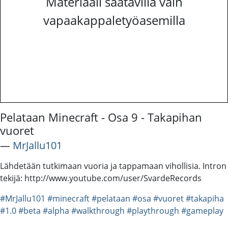
Materiaali saatavilla vain
vapaakappaletyöasemilla
Pelataan Minecraft - Osa 9 - Takapihan
vuoret
―
MrJallu101
Lähdetään tutkimaan vuoria ja tappamaan vihollisia. Intron
tekijä: http://www.youtube.com/user/SvardeRecords
#MrJallu101
#minecraft
#pelataan
#osa
#vuoret
#takapiha
#1.0
#beta
#alpha
#walkthrough
#playthrough
#gameplay