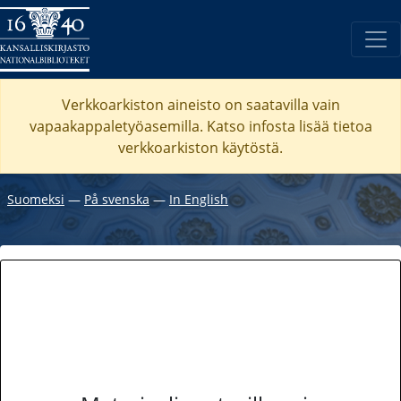
Verkkoarkiston aineisto on saatavilla vain
vapaakappaletyöasemilla. Katso
infosta
lisää tietoa
verkkoarkiston käytöstä.
Suomeksi
―
På svenska
―
In English