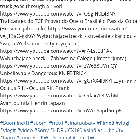
truck goes through a river!
https://www.youtube.com/watch?v=OSgiH0L43NY
Traficantes do TCP Provando Que o Brasil é o País da Copa
(Brasilian jalkapallo) https://www.youtube.com/watch?
v=gT3aO-gxK6Y Wybuchające beczki - strzelanie z karbidu -
Święta Wielkanocne (Tynnyrijäbät)
https://www.youtube.com/watch?v=r7-LstEd1Ak
Wybuchające beczki - Zabawa na Całego (Ilmatorjunta)
https://www.youtube.com/watch?v=zW638UVnIQY
Unbelievably Dangerous KNIFE TRICK
https://www.youtube.com/watch?v=gGrXX4J9KYI Шутник и
Oculus Rift - Oculus Rift Prank
https://www.youtube.com/watch?v=Odax7F3tWhM
Avantouintia Henrin tapaan
https://www.youtube.com/watch?v=nWm6apd6mp8
#Suominetti
#suomi
#netti
#sinätuubatv
#Pimeä
#vlogi
#vlogit
#video
#Sony
#HDR
#CX160
#sinä
#tuuba
#tv
#laatu
#suomen_RWJ
#suomalainen_RWJ