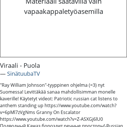
Materiaali saatavilla vain
vapaakappaletyöasemilla
Viraali - Puola
―
SinätuubaTV
"Ray William Johnson"-tyyppinen ohjelma (=3) nyt
Suomessa! Levittäkää sanaa mahdollisimman monelle
kaverille! Käytetyt videot: Patriotic russian cat listens to
anthem standing up https://www.youtube.com/watch?
v=6pMl7zVgNms Granny On Escalator
https://www.youtube.com/watch?v=Z-ASXGj6lU0
Подводный Камаз бороздит речные просторы!-Russian