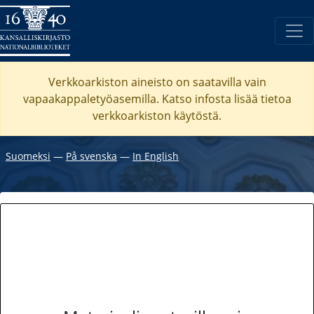
Verkkoarkiston aineisto on saatavilla vain
vapaakappaletyöasemilla. Katso
infosta
lisää tietoa
verkkoarkiston käytöstä.
Suomeksi
―
På svenska
―
In English