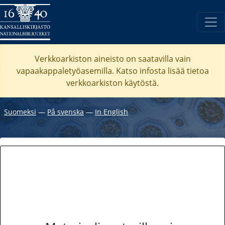
Verkkoarkiston aineisto on saatavilla vain
vapaakappaletyöasemilla. Katso
infosta
lisää tietoa
verkkoarkiston käytöstä.
Suomeksi
―
På svenska
―
In English