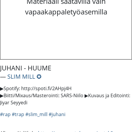
Materiaali saatavilla vain
vapaakappaletyöasemilla
JUHANI - HUUME
―
SLIM MILL ✪
▶Spotify: http://spoti.fi/2AHpj4H
▶Biitti/Mixaus/Masterointi: SARS-Niilo ▶Kuvaus ja Editointi:
Jiyar Seyyedi
#rap
#trap
#slim_mill
#juhani