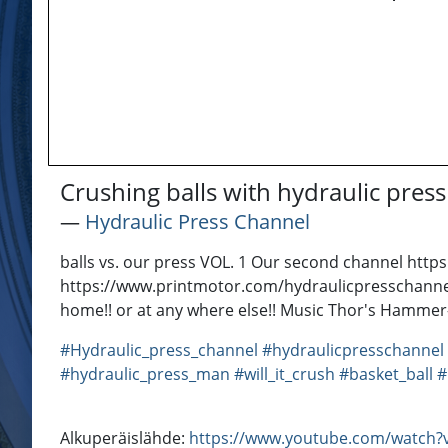
Crushing balls with hydraulic press
―
Hydraulic Press Channel
balls vs. our press VOL. 1 Our second channel h
https://www.printmotor.com/hydraulicpresschannel
home!! or at any where else!! Music Thor's Hammer
#Hydraulic_press_channel
#hydraulicpresschannel
#hydraulic_press_man
#will_it_crush
#basket_ball
#
Alkuperäislähde:
https://www.youtube.com/watch?