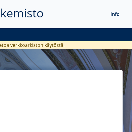
akemisto
Info
ietoa verkkoarkiston käytöstä.