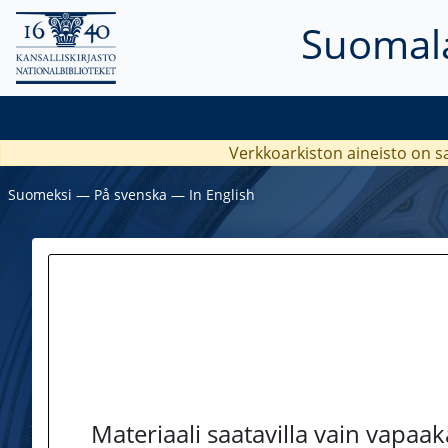
Suomala
Verkkoarkiston aineisto on s
Suomeksi
―
På svenska
―
In English
Materiaali saatavilla vain vapaa