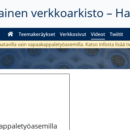
inen verkkoarkisto – H
Teemakeräykset
Verkkosivut
Videot
Twiitit
aatavilla vain vapaakappaletyöasemilla. Katso
infosta
lisää t
kappaletyöasemilla