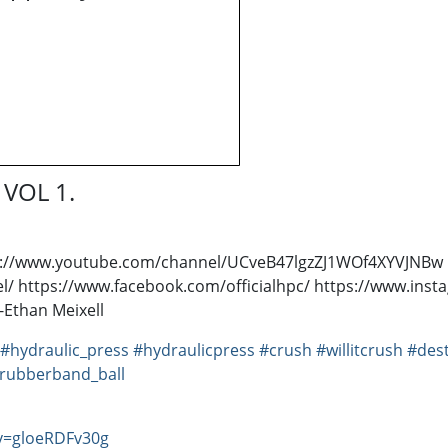
 VOL 1.
ttps://www.youtube.com/channel/UCveB47lgzZJ1WOf4XYVJNBw
/ https://www.facebook.com/officialhpc/ https://www.insta
-Ethan Meixell
#hydraulic_press
#hydraulicpress
#crush
#willitcrush
#des
rubberband_ball
v=gloeRDFv30g