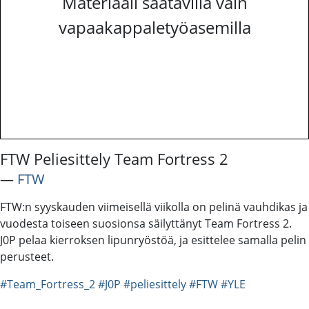
Materiaali saatavilla vain
vapaakappaletyöasemilla
FTW Peliesittely Team Fortress 2
―
FTW
FTW:n syyskauden viimeisellä viikolla on pelinä vauhdikas ja
vuodesta toiseen suosionsa säilyttänyt Team Fortress 2.
J0P pelaa kierroksen lipunryöstöä, ja esittelee samalla pelin
perusteet.
#Team_Fortress_2
#J0P
#peliesittely
#FTW
#YLE