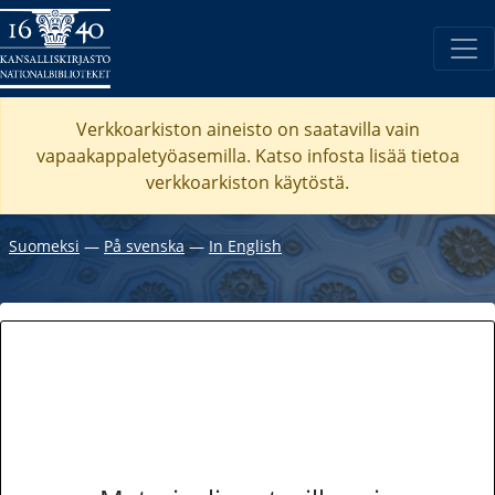
Verkkoarkiston aineisto on saatavilla vain
vapaakappaletyöasemilla. Katso
infosta
lisää tietoa
verkkoarkiston käytöstä.
Suomeksi
―
På svenska
―
In English