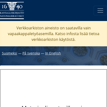
Verkkoarkiston aineisto on saatavilla vain
vapaakappaletyöasemilla. Katso
infosta
lisää tietoa
verkkoarkiston käytöstä.
Suomeksi
―
På svenska
―
In English