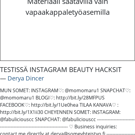
Materiaali saatavilla vain
vapaakappaletyöasemilla
TESTISSÄ INSTAGRAM BEAUTY HACKSIT
―
Derya Dincer
MUN SOMET: INSTAGRAM♡: @momomaru1 SNAPCHAT♡:
@momomaru1 BLOGI♡: http://bit.ly/28MFPUS
FACEBOOK♡: http://bit.ly/1Ue0hea TILAA KANAVA♡ :
http://bit.ly/1X1ii30 CHEYENNEN SOMET: INSTAGRAM:
@fabuliciouscc SNAPCHAT: @fabuliciouscc -------------------------
---------------­------------------------------ ♡ Business inquiries:
contact me directly at derya@someyhteistyo.fi -------------------