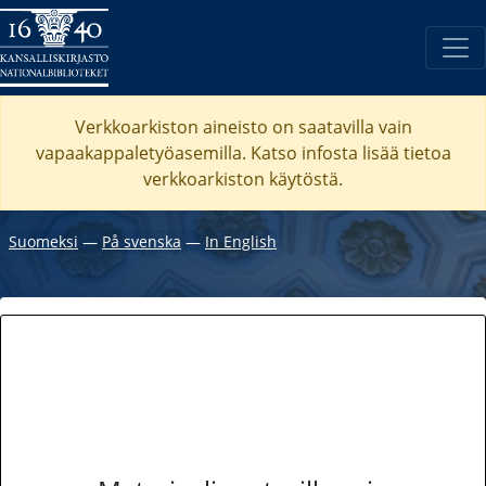
Verkkoarkiston aineisto on saatavilla vain
vapaakappaletyöasemilla. Katso
infosta
lisää tietoa
verkkoarkiston käytöstä.
Suomeksi
―
På svenska
―
In English