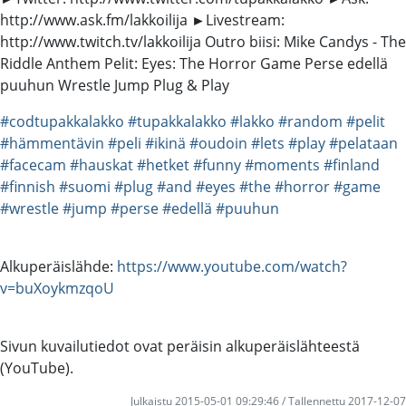
http://www.ask.fm/lakkoilija ►Livestream:
http://www.twitch.tv/lakkoilija Outro biisi: Mike Candys - The
Riddle Anthem Pelit: Eyes: The Horror Game Perse edellä
puuhun Wrestle Jump Plug & Play
#codtupakkalakko
#tupakkalakko
#lakko
#random
#pelit
#hämmentävin
#peli
#ikinä
#oudoin
#lets
#play
#pelataan
#facecam
#hauskat
#hetket
#funny
#moments
#finland
#finnish
#suomi
#plug
#and
#eyes
#the
#horror
#game
#wrestle
#jump
#perse
#edellä
#puuhun
Alkuperäislähde:
https://www.youtube.com/watch?
v=buXoykmzqoU
Sivun kuvailutiedot ovat peräisin alkuperäislähteestä
(YouTube).
Julkaistu 2015-05-01 09:29:46 / Tallennettu 2017-12-07