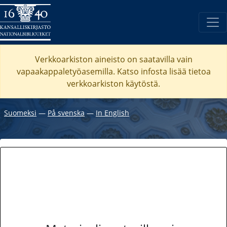
Verkkoarkiston aineisto on saatavilla vain
vapaakappaletyöasemilla. Katso
infosta
lisää tietoa
verkkoarkiston käytöstä.
Suomeksi
―
På svenska
―
In English