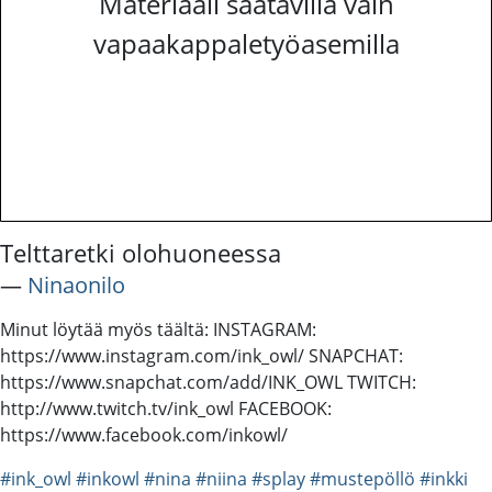
Materiaali saatavilla vain
vapaakappaletyöasemilla
Telttaretki olohuoneessa
―
Ninaonilo
Minut löytää myös täältä: INSTAGRAM:
https://www.instagram.com/ink_owl/ SNAPCHAT:
https://www.snapchat.com/add/INK_OWL TWITCH:
http://www.twitch.tv/ink_owl FACEBOOK:
https://www.facebook.com/inkowl/
#ink_owl
#inkowl
#nina
#niina
#splay
#mustepöllö
#inkki