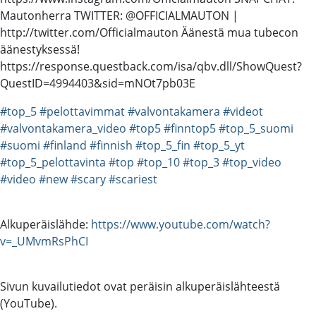
Mautonherra TWITTER: @OFFICIALMAUTON |
http://twitter.com/Officialmauton Äänestä mua tubecon
äänestyksessä!
https://response.questback.com/isa/qbv.dll/ShowQuest?
QuestID=4994403&sid=mNOt7pb03E
#top_5
#pelottavimmat
#valvontakamera
#videot
#valvontakamera_video
#top5
#finntop5
#top_5_suomi
#suomi
#finland
#finnish
#top_5_fin
#top_5_yt
#top_5_pelottavinta
#top
#top_10
#top_3
#top_video
#video
#new
#scary
#scariest
Alkuperäislähde:
https://www.youtube.com/watch?
v=_UMvmRsPhCI
Sivun kuvailutiedot ovat peräisin alkuperäislähteestä
(YouTube).