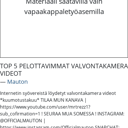
Materiaali saatavilla vain
vapaakappaletyöasemilla
TOP 5 PELOTTAVIMMAT VALVONTAKAMERA
VIDEOT
―
Mauton
Internetin syövereistä löydetyt valvontakamera videot
*kuumotustakuu* TILAA MUN KANAVA |
https://www.youtube.com/user/mrtrezz1?
sub_cofirmation=1 ! SEURAA MUA SOMESSA ! INSTAGRAM:
@OFFICIALMAUTON |
https://www.instagram.com/Officialmauton SNAPCHAT: