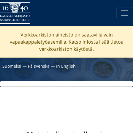
Verkkoarkiston aineisto on saatavilla vain
vapaakappaletyöasemilla. Katso
infosta
lisää tietoa
verkkoarkiston käytöstä.
Suomeksi
―
På svenska
―
In English