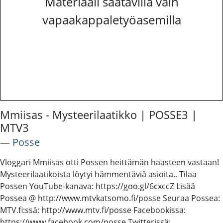
Materiaali saatavilla vain
vapaakappaletyöasemilla
Mmiisas - Mysteerilaatikko | POSSE3 |
MTV3
―
Posse
Vloggari Mmiisas otti Possen heittämän haasteen vastaan!
Mysteerilaatikoista löytyi hämmentäviä asioita.. Tilaa
Possen YouTube-kanava: https://goo.gl/6cxccZ Lisää
Possea @ http://www.mtvkatsomo.fi/posse Seuraa Possea:
MTV.fi:ssä: http://www.mtv.fi/posse Facebookissa:
https://www.facebook.com/posse Twitterissä: