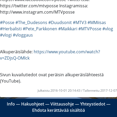
https://twitter.com/mtvposse Instagramissa:
http://www.instagram.com/MTVposse
#Posse
#The_Dudesons
#Duudsonit
#MTV3
#MMiisas
#Herbalisti
#Pete_Parkkonen
#Maikkari
#MTVPosse
#vlog
#vlogi
#vloggaus
Alkuperäislähde:
https://www.youtube.com/watch?
v=ZDjsQ-OMlck
Sivun kuvailutiedot ovat peräisin alkuperäislähteestä
(YouTube).
Julkaistu 2016-10-01 20:14:43 / Tallennettu 2017-12-07
Info
―
Hakuohjeet
―
Viittausohje
―
Yhteystiedot
―
Ehdota kerättävää sisältöä