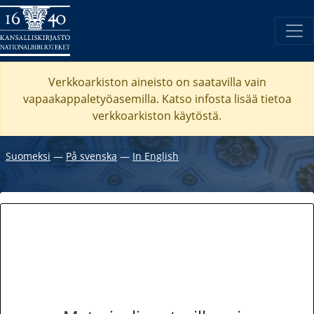
Verkkoarkiston aineisto on saatavilla vain
vapaakappaletyöasemilla. Katso
infosta
lisää tietoa
verkkoarkiston käytöstä.
Suomeksi
―
På svenska
―
In English