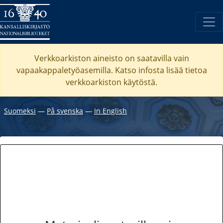
Verkkoarkiston aineisto on saatavilla vain
vapaakappaletyöasemilla. Katso
infosta
lisää tietoa
verkkoarkiston käytöstä.
Suomeksi
―
På svenska
―
In English