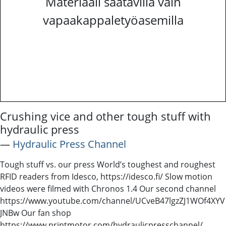
Materiaali saatavilla vain
vapaakappaletyöasemilla
Crushing vice and other tough stuff with
hydraulic press
―
Hydraulic Press Channel
Tough stuff vs. our press World’s toughest and roughest
RFID readers from Idesco, https://idesco.fi/ Slow motion
videos were filmed with Chronos 1.4 Our second channel
https://www.youtube.com/channel/UCveB47lgzZJ1WOf4XYV
JNBw Our fan shop
https://www.printmotor.com/hydraulicpresschannel/