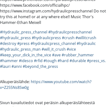
https://www.facebook.com/officialhpc/
https://www.instagram.com/hydraulicpresschannel Do not
try this at home!! or at any where else!! Music Thor's
Hammer-Ethan Meixell
#Hydraulic_press_channel
#hydraulicpresschannel
#hydraulic_press
#hydraulicpress
#crush
#willitcrush
#destroy
#press
#hydraulicpress_channel
#hydraulic
#hydraulic_press_man
#will_it_crush
#vice
#keep_your_dick_in_the_vice
#ave
#rubber_hammer
#hammer
#idesco
#rfid
#tough
#hard
#durable
#press_vs.
#lauri
#anni
#beyond_the_press
Alkuperäislähde:
https://www.youtube.com/watch?
v=Z255Ns8Sw0g
Sivun kuvailutiedot ovat peräisin alkuperäislähteestä