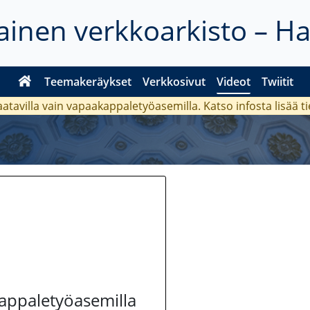
inen verkkoarkisto – H
Teemakeräykset
Verkkosivut
Videot
Twiitit
aatavilla vain vapaakappaletyöasemilla. Katso
infosta
lisää t
kappaletyöasemilla