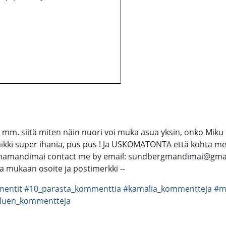
m. siitä miten näin nuori voi muka asua yksin, onko Miku
 kaikki super ihania, pus pus ! Ja USKOMATONTA että kohta me
namandimai contact me by email: sundbergmandimai@gma
ta mukaan osoite ja postimerkki --
entit
#10_parasta_kommenttia
#kamalia_kommentteja
#m
luen_kommentteja