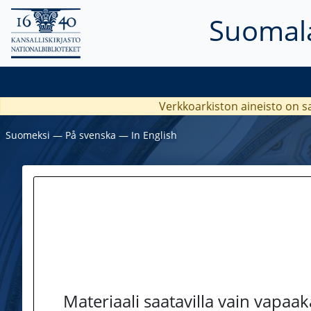
Suomala
Verkkoarkiston aineisto on s
Suomeksi
―
På svenska
―
In English
Materiaali saatavilla vain vapaa