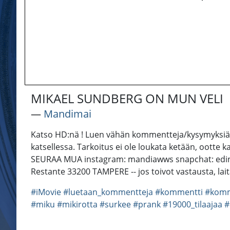
MIKAEL SUNDBERG ON MUN VELI
―
Mandimai
Katso HD:nä ! Luen vähän kommentteja/kysymyksiä m
katsellessa. Tarkoitus ei ole loukata ketään, ootte
SEURAA MUA instagram: mandiawws snapchat: edi
Restante 33200 TAMPERE -- jos toivot vastausta, lai
#iMovie
#luetaan_kommentteja
#kommentti
#komm
#miku
#mikirotta
#surkee
#prank
#19000_tilaajaa
#