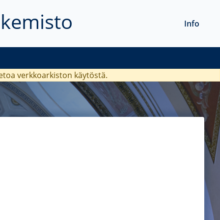
akemisto
Info
ietoa verkkoarkiston käytöstä.