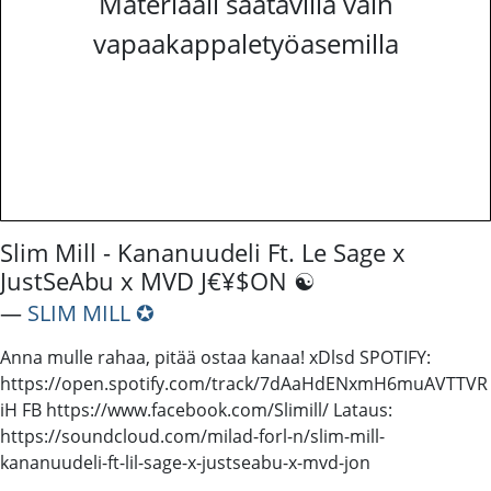
Materiaali saatavilla vain
vapaakappaletyöasemilla
Slim Mill - Kananuudeli Ft. Le Sage x
JustSeAbu x MVD J€¥$ON ☯
―
SLIM MILL ✪
Anna mulle rahaa, pitää ostaa kanaa! xDlsd SPOTIFY:
https://open.spotify.com/track/7dAaHdENxmH6muAVTTVR
iH FB https://www.facebook.com/Slimill/ Lataus:
https://soundcloud.com/milad-forl-n/slim-mill-
kananuudeli-ft-lil-sage-x-justseabu-x-mvd-jon