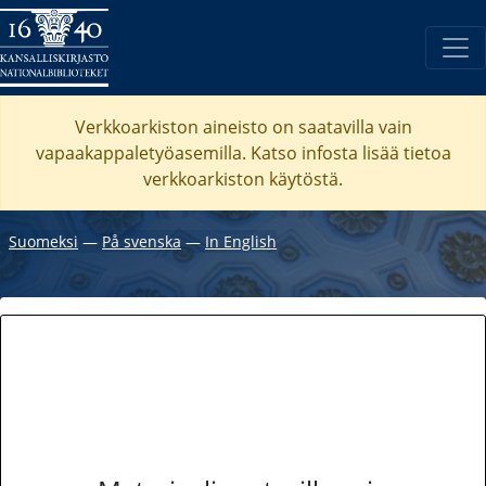
Verkkoarkiston aineisto on saatavilla vain
vapaakappaletyöasemilla. Katso
infosta
lisää tietoa
verkkoarkiston käytöstä.
Suomeksi
―
På svenska
―
In English