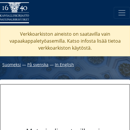
Verkkoarkiston aineisto on saatavilla vain
vapaakappaletyöasemilla. Katso
infosta
lisää tietoa
verkkoarkiston käytöstä.
Suomeksi
―
På svenska
―
In English