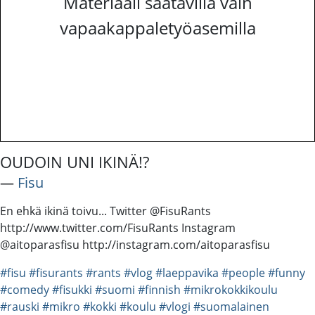
Materiaali saatavilla vain
vapaakappaletyöasemilla
OUDOIN UNI IKINÄ!?
―
Fisu
En ehkä ikinä toivu... Twitter @FisuRants
http://www.twitter.com/FisuRants Instagram
@aitoparasfisu http://instagram.com/aitoparasfisu
#fisu
#fisurants
#rants
#vlog
#laeppavika
#people
#funny
#comedy
#fisukki
#suomi
#finnish
#mikrokokkikoulu
#rauski
#mikro
#kokki
#koulu
#vlogi
#suomalainen