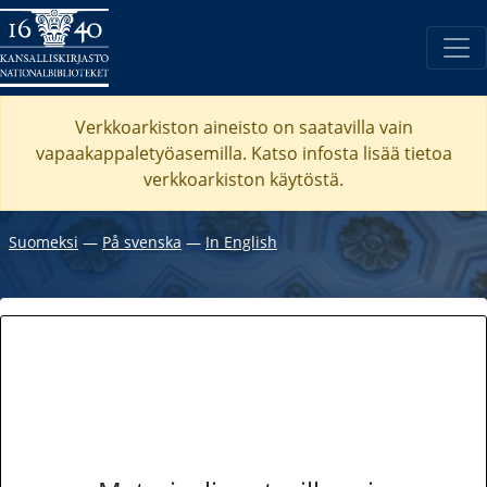
Verkkoarkiston aineisto on saatavilla vain
vapaakappaletyöasemilla. Katso
infosta
lisää tietoa
verkkoarkiston käytöstä.
Suomeksi
―
På svenska
―
In English