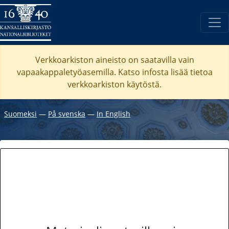
Verkkoarkiston aineisto on saatavilla vain
vapaakappaletyöasemilla. Katso
infosta
lisää tietoa
verkkoarkiston käytöstä.
Suomeksi
―
På svenska
―
In English