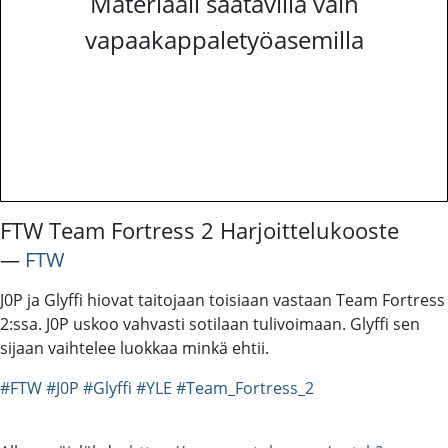
Materiaali saatavilla vain
vapaakappaletyöasemilla
FTW Team Fortress 2 Harjoittelukooste
―
FTW
J0P ja Glyffi hiovat taitojaan toisiaan vastaan Team Fortress
2:ssa. J0P uskoo vahvasti sotilaan tulivoimaan. Glyffi sen
sijaan vaihtelee luokkaa minkä ehtii.
#FTW
#J0P
#Glyffi
#YLE
#Team_Fortress_2