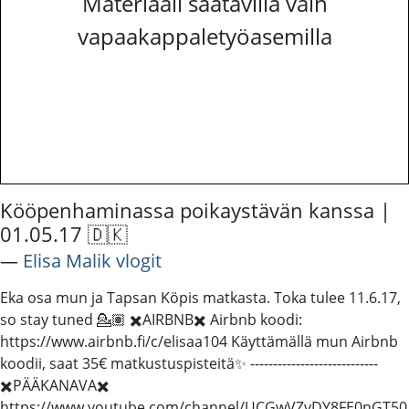
Materiaali saatavilla vain
vapaakappaletyöasemilla
Kööpenhaminassa poikaystävän kanssa |
01.05.17 🇩🇰
―
Elisa Malik vlogit
Eka osa mun ja Tapsan Köpis matkasta. Toka tulee 11.6.17,
so stay tuned 💁🏽 ✖️AIRBNB✖️ Airbnb koodi:
https://www.airbnb.fi/c/elisaa104 Käyttämällä mun Airbnb
koodii, saat 35€ matkustuspisteitä✨ ----------------------------
✖️PÄÄKANAVA✖️
https://www.youtube.com/channel/UCGwVZvDY8FE0nGT50