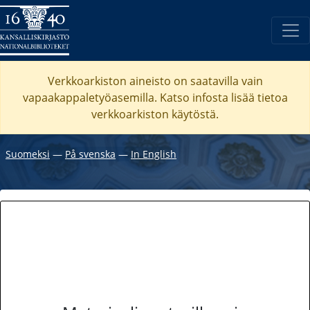
Verkkoarkiston aineisto on saatavilla vain
vapaakappaletyöasemilla. Katso
infosta
lisää tietoa
verkkoarkiston käytöstä.
Suomeksi
―
På svenska
―
In English