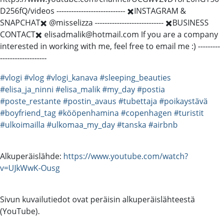
D256fQ/videos ---------------------------- ✖️INSTAGRAM &
SNAPCHAT✖️ @misselizza ---------------------------- ✖️BUSINESS
CONTACT✖️ elisadmalik@hotmail.com If you are a company
interested in working with me, feel free to email me :) ---------
-------------------
#vlogi
#vlog
#vlogi_kanava
#sleeping_beauties
#elisa_ja_ninni
#elisa_malik
#my_day
#postia
#poste_restante
#postin_avaus
#tubettaja
#poikaystävä
#boyfriend_tag
#kööpenhamina
#copenhagen
#turistit
#ulkoimailla
#ulkomaa_my_day
#tanska
#airbnb
Alkuperäislähde:
https://www.youtube.com/watch?
v=UJkWwK-Ousg
Sivun kuvailutiedot ovat peräisin alkuperäislähteestä
(YouTube).