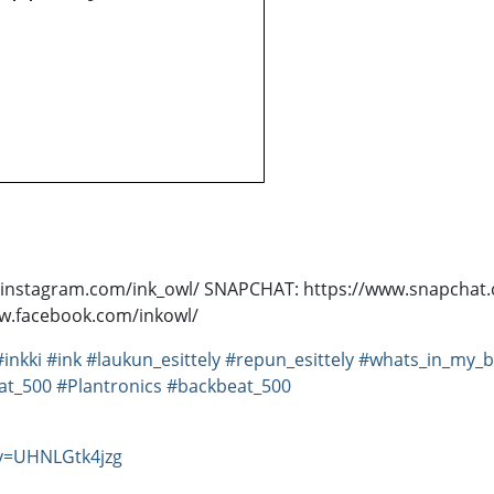
ww.instagram.com/ink_owl/ SNAPCHAT: https://www.snapcha
ww.facebook.com/inkowl/
#inkki
#ink
#laukun_esittely
#repun_esittely
#whats_in_my_
at_500
#Plantronics
#backbeat_500
v=UHNLGtk4jzg