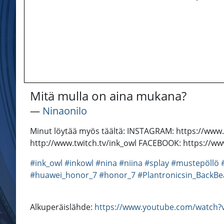
Mitä mulla on aina mukana?
―
Ninaonilo
Minut löytää myös täältä: INSTAGRAM: https://w
http://www.twitch.tv/ink_owl FACEBOOK: https://w
#ink_owl
#inkowl
#nina
#niina
#splay
#mustepöllö
#huawei_honor_7
#honor_7
#Plantronicsin_BackBe
Alkuperäislähde:
https://www.youtube.com/watch?