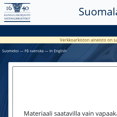
Suomala
Verkkoarkiston aineisto on s
Suomeksi
―
På svenska
―
In English
Materiaali saatavilla vain vapaa