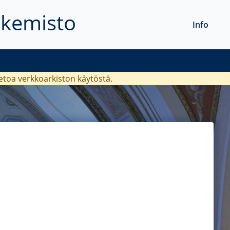
akemisto
Info
ietoa verkkoarkiston käytöstä.