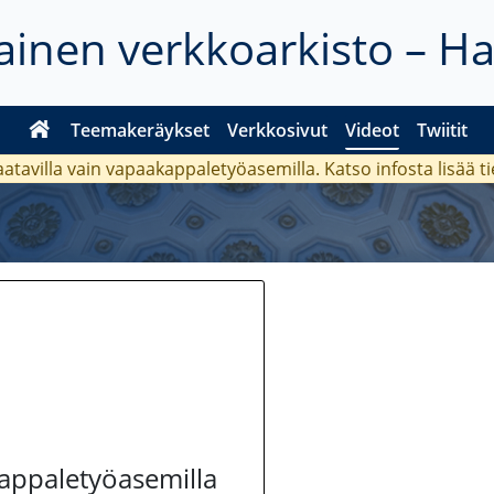
inen verkkoarkisto – H
Teemakeräykset
Verkkosivut
Videot
Twiitit
aatavilla vain vapaakappaletyöasemilla. Katso
infosta
lisää t
kappaletyöasemilla