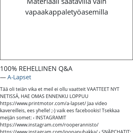
Materiaali saatavilla vain
vapaakappaletyöasemilla
100% REHELLINEN Q&A
―
A-Lapset
Tää oli teiän vika et meil ei ollu vaatteit VAATTEET NYT
NETISSÄ, HAE OMAS ENNENKU LOPPUU
https://www.printmotor.com/a-lapset/ Jaa video
kavereilleis, ees yhelle! ;-) vaik ees facebookis! Tsekkaa
meijän somet: ‹ INSTAGRAMIT
https://www.instagram.com/rooperannisto/
https://www.instagram.com/joonapuhakka/ ‹ SNÄPCHATIT: