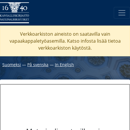
Verkkoarkiston aineisto on saatavilla vain
vapaakappaletyöasemilla. Katso
infosta
lisää tietoa
verkkoarkiston käytöstä.
Suomeksi
―
På svenska
―
In English