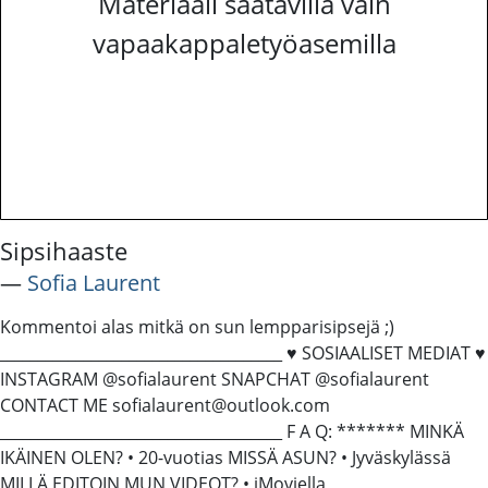
Materiaali saatavilla vain
vapaakappaletyöasemilla
Sipsihaaste
―
Sofia Laurent
Kommentoi alas mitkä on sun lempparisipsejä ;)
_____________________________________ ♥︎ SOSIAALISET MEDIAT ♥︎
INSTAGRAM @sofialaurent SNAPCHAT @sofialaurent
CONTACT ME sofialaurent@outlook.com
_____________________________________ F A Q: ******* MINKÄ
IKÄINEN OLEN? • 20-vuotias MISSÄ ASUN? • Jyväskylässä
MILLÄ EDITOIN MUN VIDEOT? • iMoviella