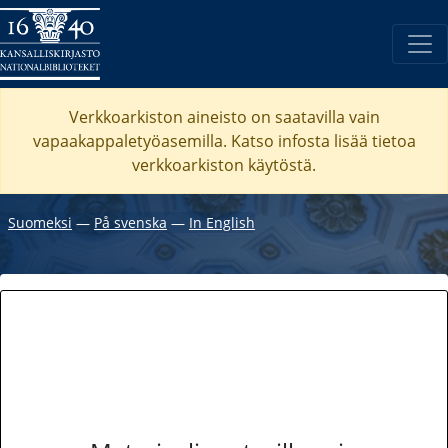
Verkkoarkiston aineisto on saatavilla vain
vapaakappaletyöasemilla. Katso
infosta
lisää tietoa
verkkoarkiston käytöstä.
Suomeksi
―
På svenska
―
In English