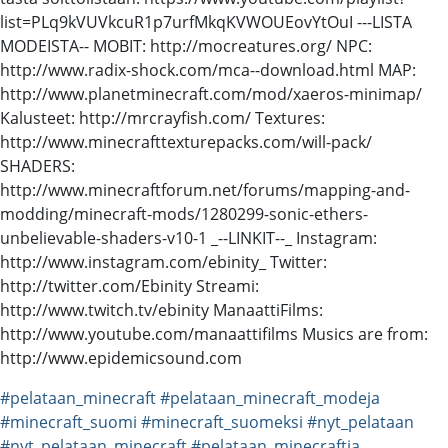
list=PLq9kVUVkcuR1p7urfMkqKVWOUEovYtOuI ---LISTA
MODEISTA-- MOBIT: http://mocreatures.org/ NPC:
http://www.radix-shock.com/mca--download.html MAP:
http://www.planetminecraft.com/mod/xaeros-minimap/
Kalusteet: http://mrcrayfish.com/ Textures:
http://www.minecrafttexturepacks.com/will-pack/
SHADERS:
http://www.minecraftforum.net/forums/mapping-and-
modding/minecraft-mods/1280299-sonic-ethers-
unbelievable-shaders-v10-1 _--LINKIT--_ Instagram:
http://www.instagram.com/ebinity_ Twitter:
http://twitter.com/Ebinity Streami:
http://www.twitch.tv/ebinity ManaattiFilms:
http://www.youtube.com/manaattifilms Musics are from:
http://www.epidemicsound.com
#pelataan_minecraft
#pelataan_minecraft_modeja
#minecraft_suomi
#minecraft_suomeksi
#nyt_pelataan
#nyt_pelataan_minecraft
#pelataan_minecraftia