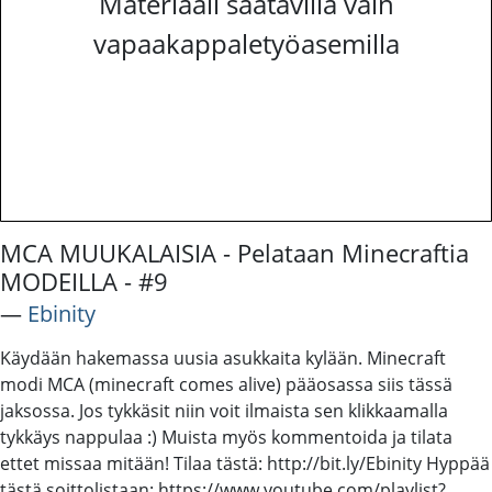
Materiaali saatavilla vain
vapaakappaletyöasemilla
MCA MUUKALAISIA - Pelataan Minecraftia
MODEILLA - #9
―
Ebinity
Käydään hakemassa uusia asukkaita kylään. Minecraft
modi MCA (minecraft comes alive) pääosassa siis tässä
jaksossa. Jos tykkäsit niin voit ilmaista sen klikkaamalla
tykkäys nappulaa :) Muista myös kommentoida ja tilata
ettet missaa mitään! Tilaa tästä: http://bit.ly/Ebinity Hyppää
tästä soittolistaan: https://www.youtube.com/playlist?