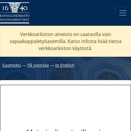
Verkkoarkiston aineisto on saatavilla vain
vapaakappaletyöasemilla. Katso
infosta
lisää tietoa
verkkoarkiston käytöstä.
Suomeksi
―
På svenska
―
In English