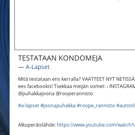
TESTATAAN KONDOMEJA
―
A-Lapset
Mitä testataan ens kerralla? VAATTEET NYT NETISSÄ
ees facebookis! Tsekkaa meijän somet: ‹ INSTAGR
@puhakkajoona @rooperannisto
#a-lapset
#joonapuhakka
#roope_rannisto
#autisti
Alkuperäislähde:
https://www.youtube.com/watch?