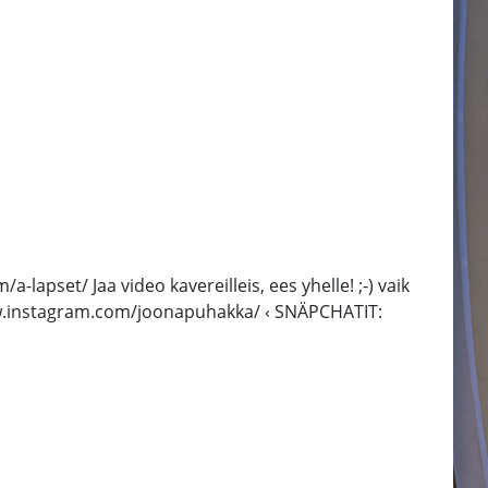
set/ Jaa video kavereilleis, ees yhelle! ;-) vaik
ww.instagram.com/joonapuhakka/ ‹ SNÄPCHATIT: