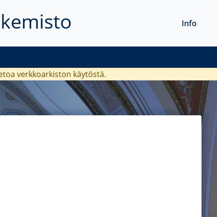
akemisto
Info
ietoa verkkoarkiston käytöstä.