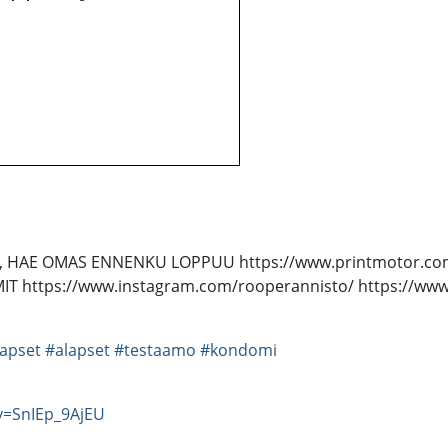
, HAE OMAS ENNENKU LOPPUU https://www.printmotor.com/a-lap
AMIT https://www.instagram.com/rooperannisto/ https://w
lapset
#alapset
#testaamo
#kondomi
v=SnIEp_9AjEU