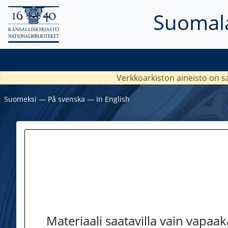
Suomala
Verkkoarkiston aineisto on s
Suomeksi
―
På svenska
―
In English
Materiaali saatavilla vain vapaa