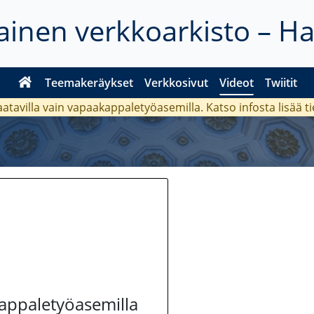
inen verkkoarkisto – H
Teemakeräykset
Verkkosivut
Videot
Twiitit
aatavilla vain vapaakappaletyöasemilla. Katso
infosta
lisää t
kappaletyöasemilla