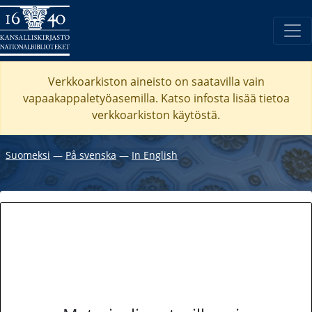
Verkkoarkiston aineisto on saatavilla vain
vapaakappaletyöasemilla. Katso
infosta
lisää tietoa
verkkoarkiston käytöstä.
Suomeksi
―
På svenska
―
In English