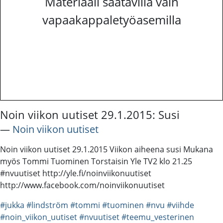
Materiaali saatavilla vain
vapaakappaletyöasemilla
Noin viikon uutiset 29.1.2015: Susi
―
Noin viikon uutiset
Noin viikon uutiset 29.1.2015 Viikon aiheena susi Mukana
myös Tommi Tuominen Torstaisin Yle TV2 klo 21.25
#nvuutiset http://yle.fi/noinviikonuutiset
http://www.facebook.com/noinviikonuutiset
#jukka
#lindström
#tommi
#tuominen
#nvu
#viihde
#noin_viikon_uutiset
#nvuutiset
#teemu_vesterinen