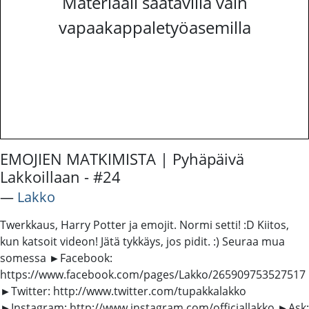
Materiaali saatavilla vain
vapaakappaletyöasemilla
EMOJIEN MATKIMISTA | Pyhäpäivä
Lakkoillaan - #24
―
Lakko
Twerkkaus, Harry Potter ja emojit. Normi setti! :D Kiitos,
kun katsoit videon! Jätä tykkäys, jos pidit. :) Seuraa mua
somessa ►Facebook:
https://www.facebook.com/pages/Lakko/265909753527517
►Twitter: http://www.twitter.com/tupakkalakko
►Instagram: http://www.instagram.com/officiallakko ►Ask: