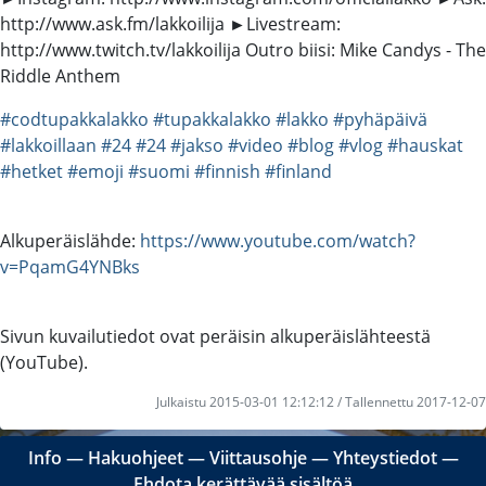
http://www.ask.fm/lakkoilija ►Livestream:
http://www.twitch.tv/lakkoilija Outro biisi: Mike Candys - The
Riddle Anthem
#codtupakkalakko
#tupakkalakko
#lakko
#pyhäpäivä
#lakkoillaan
#24
#24
#jakso
#video
#blog
#vlog
#hauskat
#hetket
#emoji
#suomi
#finnish
#finland
Alkuperäislähde:
https://www.youtube.com/watch?
v=PqamG4YNBks
Sivun kuvailutiedot ovat peräisin alkuperäislähteestä
(YouTube).
Julkaistu 2015-03-01 12:12:12 / Tallennettu 2017-12-07
Info
―
Hakuohjeet
―
Viittausohje
―
Yhteystiedot
―
Ehdota kerättävää sisältöä