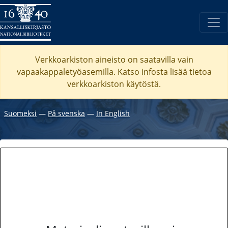
Verkkoarkiston aineisto on saatavilla vain
vapaakappaletyöasemilla. Katso
infosta
lisää tietoa
verkkoarkiston käytöstä.
Suomeksi
―
På svenska
―
In English