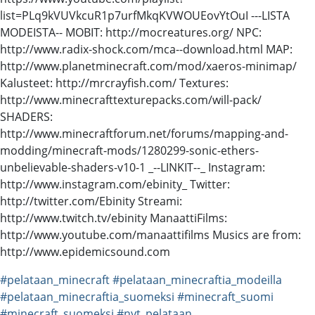
list=PLq9kVUVkcuR1p7urfMkqKVWOUEovYtOuI ---LISTA
MODEISTA-- MOBIT: http://mocreatures.org/ NPC:
http://www.radix-shock.com/mca--download.html MAP:
http://www.planetminecraft.com/mod/xaeros-minimap/
Kalusteet: http://mrcrayfish.com/ Textures:
http://www.minecrafttexturepacks.com/will-pack/
SHADERS:
http://www.minecraftforum.net/forums/mapping-and-
modding/minecraft-mods/1280299-sonic-ethers-
unbelievable-shaders-v10-1 _--LINKIT--_ Instagram:
http://www.instagram.com/ebinity_ Twitter:
http://twitter.com/Ebinity Streami:
http://www.twitch.tv/ebinity ManaattiFilms:
http://www.youtube.com/manaattifilms Musics are from:
http://www.epidemicsound.com
#pelataan_minecraft
#pelataan_minecraftia_modeilla
#pelataan_minecraftia_suomeksi
#minecraft_suomi
#minecraft_suomeksi
#nyt_pelataan