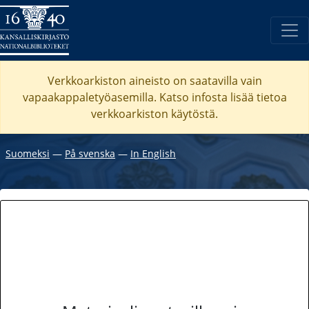
Verkkoarkiston aineisto on saatavilla vain
vapaakappaletyöasemilla. Katso
infosta
lisää tietoa
verkkoarkiston käytöstä.
Suomeksi
―
På svenska
―
In English