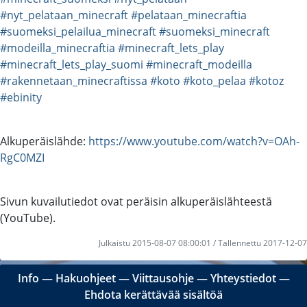
#nyt_pelataan_minecraft
#pelataan_minecraftia
#suomeksi_pelailua_minecraft
#suomeksi_minecraft
#modeilla_minecraftia
#minecraft_lets_play
#minecraft_lets_play_suomi
#minecraft_modeilla
#rakennetaan_minecraftissa
#koto
#koto_pelaa
#kotoz
#ebinity
Alkuperäislähde:
https://www.youtube.com/watch?v=OAh-
RgC0MZI
Sivun kuvailutiedot ovat peräisin alkuperäislähteestä
(YouTube).
Julkaistu 2015-08-07 08:00:01 / Tallennettu 2017-12-07
Info
―
Hakuohjeet
―
Viittausohje
―
Yhteystiedot
―
Ehdota kerättävää sisältöä