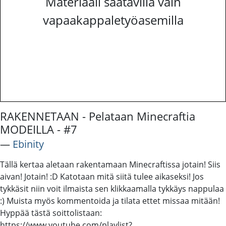
Materiaali saatavilla vain
vapaakappaletyöasemilla
RAKENNETAAN - Pelataan Minecraftia
MODEILLA - #7
―
Ebinity
Tällä kertaa aletaan rakentamaan Minecraftissa jotain! Siis
aivan! Jotain! :D Katotaan mitä siitä tulee aikaseksi! Jos
tykkäsit niin voit ilmaista sen klikkaamalla tykkäys nappulaa
:) Muista myös kommentoida ja tilata ettet missaa mitään!
Hyppää tästä soittolistaan:
https://www.youtube.com/playlist?