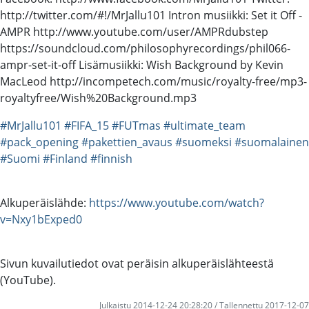
http://twitter.com/#!/MrJallu101 Intron musiikki: Set it Off -
AMPR http://www.youtube.com/user/AMPRdubstep
https://soundcloud.com/philosophyrecordings/phil066-
ampr-set-it-off Lisämusiikki: Wish Background by Kevin
MacLeod http://incompetech.com/music/royalty-free/mp3-
royaltyfree/Wish%20Background.mp3
#MrJallu101
#FIFA_15
#FUTmas
#ultimate_team
#pack_opening
#pakettien_avaus
#suomeksi
#suomalainen
#Suomi
#Finland
#finnish
Alkuperäislähde:
https://www.youtube.com/watch?
v=Nxy1bExped0
Sivun kuvailutiedot ovat peräisin alkuperäislähteestä
(YouTube).
Julkaistu 2014-12-24 20:28:20 / Tallennettu 2017-12-07