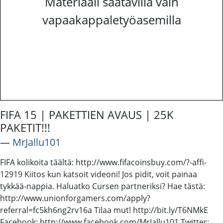
Materiaali saatavilla vain
vapaakappaletyöasemilla
FIFA 15 | PAKETTIEN AVAUS | 25K
PAKETIT!!!
―
MrJallu101
FIFA kolikoita täältä: http://www.fifacoinsbuy.com/?-affi-
12919 Kiitos kun katsoit videoni! Jos pidit, voit painaa
tykkää-nappia. Haluatko Cursen partneriksi? Hae tästä:
http://www.unionforgamers.com/apply?
referral=fc5kh6ng2rv16a Tilaa mut! http://bit.ly/T6NMkE
Facebook: http://www.facebook.com/MrJallu101 Twitter: