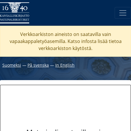
Verkkoarkiston aineisto on saatavilla vain
vapaakappaletyöasemilla. Katso
infosta
lisää tietoa
verkkoarkiston käytöstä.
Suomeksi
―
På svenska
―
In English