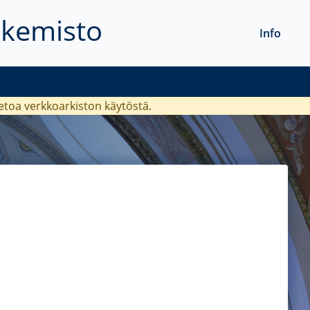
akemisto
Info
ietoa verkkoarkiston käytöstä.