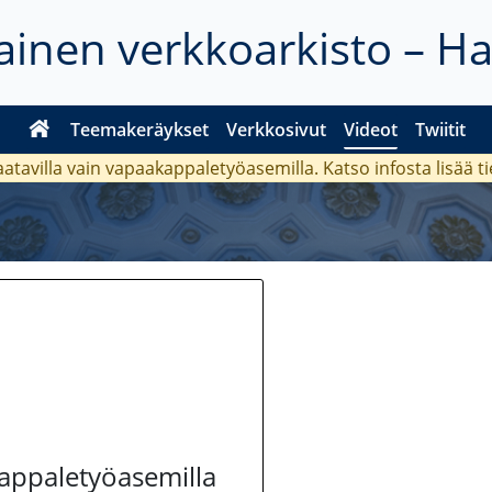
inen verkkoarkisto – H
Teemakeräykset
Verkkosivut
Videot
Twiitit
aatavilla vain vapaakappaletyöasemilla. Katso
infosta
lisää t
kappaletyöasemilla