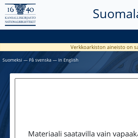
Suomala
Verkkoarkiston aineisto on s
Suomeksi
―
På svenska
―
In English
Materiaali saatavilla vain vapaa