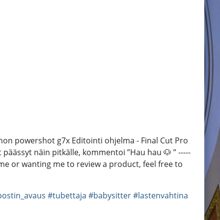
on powershot g7x Editointi ohjelma - Final Cut Pro
 oot päässyt näin pitkälle, kommentoi ”Hau hau 🐶 ” -----
 me or wanting me to review a product, feel free to
postin_avaus
#tubettaja
#babysitter
#lastenvahtina