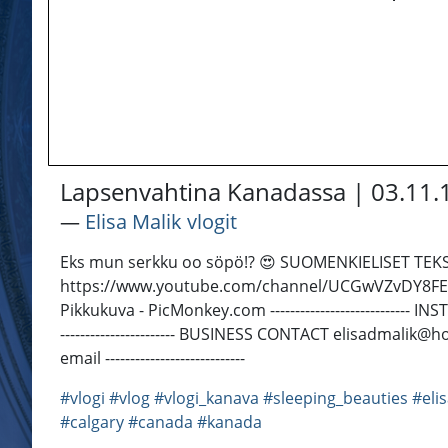
Lapsenvahtina Kanadassa | 03.11.
―
Elisa Malik vlogit
Eks mun serkku oo söpö!? 😍 SUOMENKIELISET TEKSTITY
https://www.youtube.com/channel/UCGwVZvDY8FE0nGT50
Pikkukuva - PicMonkey.com ---------------------------- I
----------------------- BUSINESS CONTACT elisadmalik
email ----------------------------
#vlogi
#vlog
#vlogi_kanava
#sleeping_beauties
#eli
#calgary
#canada
#kanada