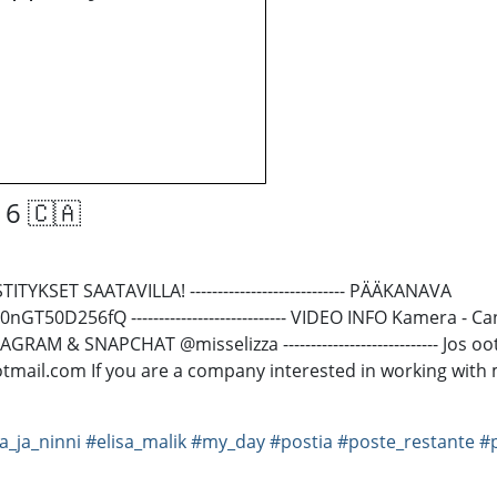
16 🇨🇦
KSET SAATAVILLA! ---------------------------- PÄÄKANAVA
D256fQ ---------------------------- VIDEO INFO Kamera - Can
NSTAGRAM & SNAPCHAT @misselizza ---------------------------- Jos
@hotmail.com If you are a company interested in working with
sa_ja_ninni
#elisa_malik
#my_day
#postia
#poste_restante
#