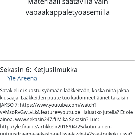
Materiaali saatavilla vain
vapaakappaletyöasemilla
Sekasin 6: Ketjusilmukka
―
Yle Areena
Satakieli ei suostu syömään lääkkeitään, koska niitä jakaa
kiusaaja. Lääkkeiden puute tuo kadonneet äänet takaisin.
JAKSO 7: https://www.youtube.com/watch?
v=MsoRvGwLvLk&feature=youtu.be Haluatko jutella? Et ole
ainoa. www.sekasin247.fi Mikä Sekasin? Lue:
http://yle.fi/aihe/artikkeli/2016/04/25/kotimainen-
uutuusdraama-sekasin-netissa-ja-yle-tv2ssa-toukokuussa?