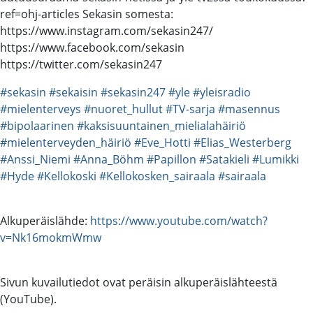
ref=ohj-articles Sekasin somesta:
https://www.instagram.com/sekasin247/
https://www.facebook.com/sekasin
https://twitter.com/sekasin247
#sekasin
#sekaisin
#sekasin247
#yle
#yleisradio
#mielenterveys
#nuoret_hullut
#TV-sarja
#masennus
#bipolaarinen
#kaksisuuntainen_mielialahäiriö
#mielenterveyden_häiriö
#Eve_Hotti
#Elias_Westerberg
#Anssi_Niemi
#Anna_Böhm
#Papillon
#Satakieli
#Lumikki
#Hyde
#Kellokoski
#Kellokosken_sairaala
#sairaala
Alkuperäislähde:
https://www.youtube.com/watch?
v=Nk16mokmWmw
Sivun kuvailutiedot ovat peräisin alkuperäislähteestä
(YouTube).