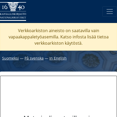
Verkkoarkiston aineisto on saatavilla vain
vapaakappaletyöasemilla. Katso
infosta
lisää tietoa
verkkoarkiston käytöstä.
Suomeksi
―
På svenska
―
In English