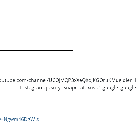
utube.com/channel/UCOJMQP3xXeQXdJKGOruKMug olen 15v helari
------------------------- Instagram: jusu_yt snapchat: xusu1 google: google.
h?v=Ngwm46DgW-s