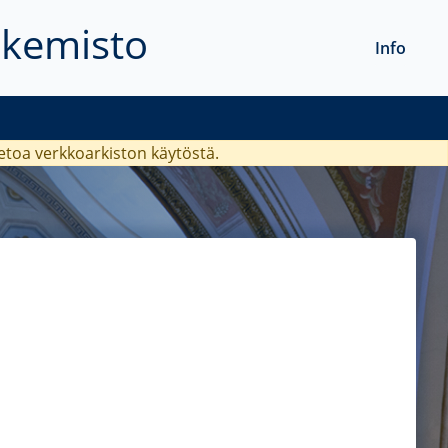
akemisto
Info
ietoa verkkoarkiston käytöstä.