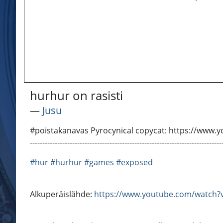
hurhur on rasisti
―
Jusu
#poistakanavas Pyrocynical copycat: https://www.yo
-----------------------------------------------------------------
#hur
#hurhur
#games
#exposed
Alkuperäislähde:
https://www.youtube.com/watc