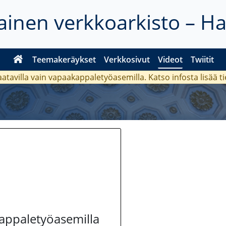
inen verkkoarkisto – H
Teemakeräykset
Verkkosivut
Videot
Twiitit
aatavilla vain vapaakappaletyöasemilla. Katso
infosta
lisää t
kappaletyöasemilla