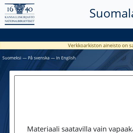
Suomala
Verkkoarkiston aineisto on s
Suomeksi
―
På svenska
―
In English
Materiaali saatavilla vain vapaa