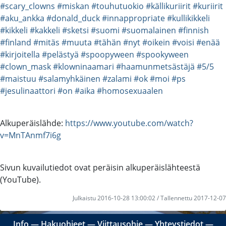
#scary_clowns
#miskan
#touhutuokio
#källikuriirit
#kuriirit
#aku_ankka
#donald_duck
#innappropriate
#kullikikkeli
#kikkeli
#kakkeli
#sketsi
#suomi
#suomalainen
#finnish
#finland
#mitäs
#muuta
#tähän
#nyt
#oikein
#voisi
#enää
#kirjoitella
#pelästyä
#spoopyween
#spookyween
#clown_mask
#klowninaamari
#haamunmetsästäjä
#5/5
#maistuu
#salamyhkäinen
#zalami
#ok
#moi
#ps
#jesulinaattori
#on
#aika
#homosexuaalen
Alkuperäislähde:
https://www.youtube.com/watch?
v=MnTAnmf7i6g
Sivun kuvailutiedot ovat peräisin alkuperäislähteestä
(YouTube).
Julkaistu 2016-10-28 13:00:02 / Tallennettu 2017-12-07
Info
―
Hakuohjeet
―
Viittausohje
―
Yhteystiedot
―