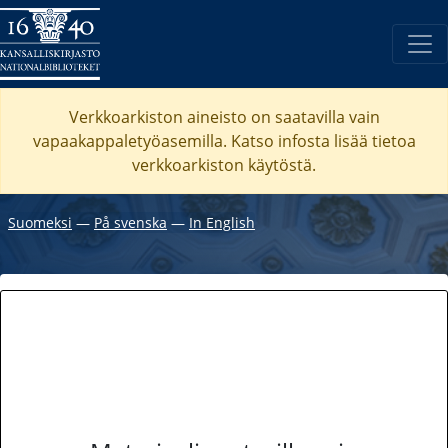
Verkkoarkiston aineisto on saatavilla vain
vapaakappaletyöasemilla. Katso
infosta
lisää tietoa
verkkoarkiston käytöstä.
Suomeksi
―
På svenska
―
In English