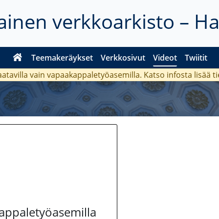
inen verkkoarkisto – H
Teemakeräykset
Verkkosivut
Videot
Twiitit
aatavilla vain vapaakappaletyöasemilla. Katso
infosta
lisää t
kappaletyöasemilla