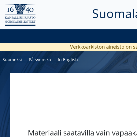
Suomala
Verkkoarkiston aineisto on s
Suomeksi
―
På svenska
―
In English
Materiaali saatavilla vain vapaa