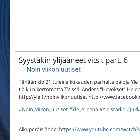
Syystäkin ylijääneet vitsit part. 6
―
Noin viikon uutiset
Tänään klo 21 tulee alkukauden parhaita paloja Yle TV
t ä k i n kertomatta TV:ssä. Anders "Hevokset" Hele
http://yle.fi/noinviikonuutiset http://www.faceboo
#Noin_viikon_uutiset
#Yle_Areena
#Yleisradio
#Jukk
Alkuperäislähde:
https://www.youtube.com/watch