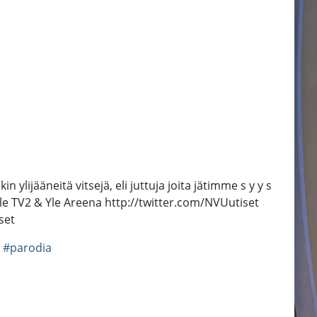
lijääneitä vitsejä, eli juttuja joita jätimme s y y s
 Yle TV2 & Yle Areena http://twitter.com/NVUutiset
set
#parodia