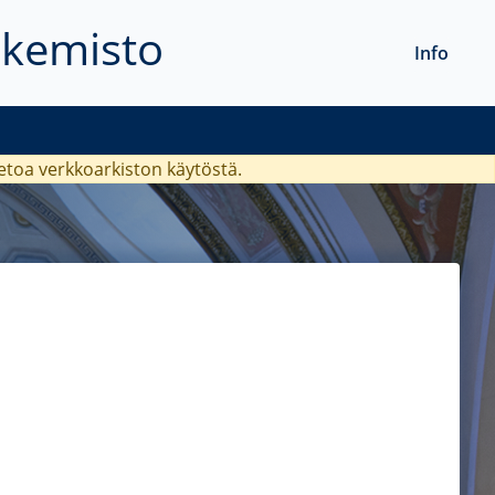
akemisto
Info
ietoa verkkoarkiston käytöstä.