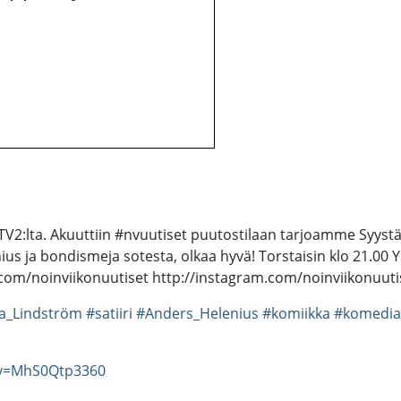
2:lta. Akuuttiin #nvuutiset puutostilaan tarjoamme Syystäkin y
nius ja bondismeja sotesta, olkaa hyvä! Torstaisin klo 21.00
k.com/noinviikonuutiset http://instagram.com/noinviikonuuti
a_Lindström
#satiiri
#Anders_Helenius
#komiikka
#komedia
?v=MhS0Qtp3360