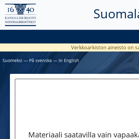
Suomala
Verkkoarkiston aineisto on s
Suomeksi
―
På svenska
―
In English
Materiaali saatavilla vain vapaa