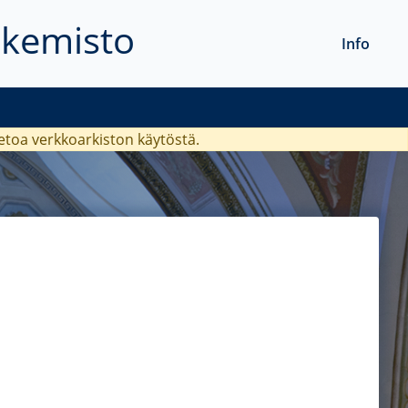
akemisto
Info
ietoa verkkoarkiston käytöstä.