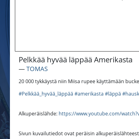
Pelkkää hyvää läppää Amerikasta
―
TOMAS
20 000 tykkäystä niin Miisa rupee käyttämään buc
#Pelkkää_hyvää_läppää
#amerikasta
#läppä
#haus
Alkuperäislähde:
https://www.youtube.com/watc
Sivun kuvailutiedot ovat peräisin alkuperäislähtees