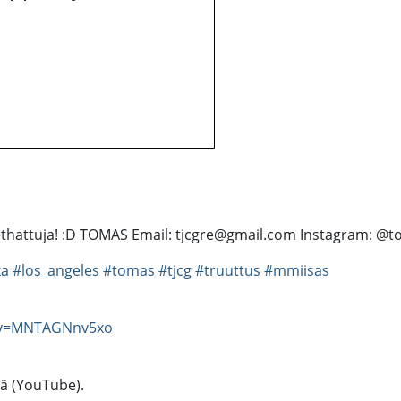
kethattuja! :D TOMAS Email: tjcgre@gmail.com Instagram: @
ka
#los_angeles
#tomas
#tjcg
#truuttus
#mmiisas
h?v=MNTAGNnv5xo
tä (YouTube).