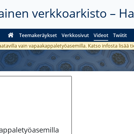
inen verkkoarkisto – H
Teemakeräykset
Verkkosivut
Videot
Twiitit
aatavilla vain vapaakappaletyöasemilla. Katso
infosta
lisää t
kappaletyöasemilla