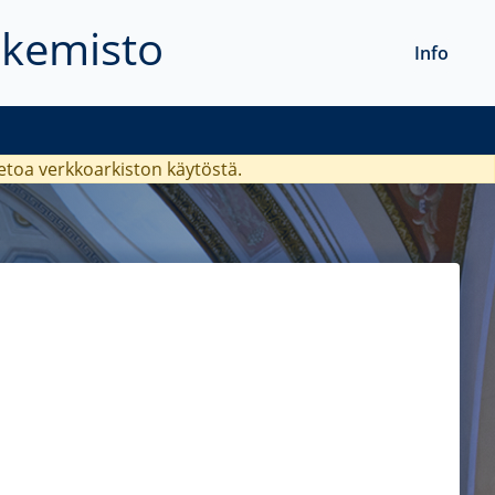
akemisto
Info
ietoa verkkoarkiston käytöstä.