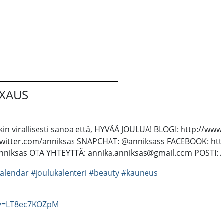
OXAUS
kin virallisesti sanoa että, HYVÄÄ JOULUA! BLOGI: http://ww
//twitter.com/anniksas SNAPCHAT: @anniksass FACEBOOK: h
nniksas OTA YHTEYTTÄ: annika.anniksas@gmail.com POSTI: A
alendar
#joulukalenteri
#beauty
#kauneus
?v=LT8ec7KOZpM