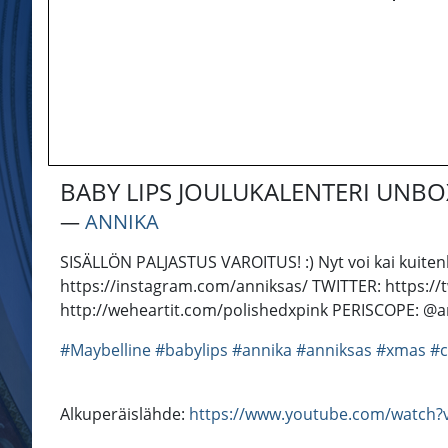
BABY LIPS JOULUKALENTERI UNB
―
ANNIKA
SISÄLLÖN PALJASTUS VAROITUS! :) Nyt voi kai kuiten
https://instagram.com/anniksas/ TWITTER: https:
http://weheartit.com/polishedxpink PERISCOPE: @a
#Maybelline
#babylips
#annika
#anniksas
#xmas
#c
Alkuperäislähde:
https://www.youtube.com/watch