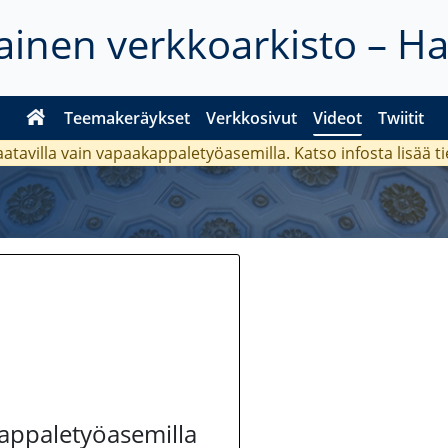
inen verkkoarkisto – H
Teemakeräykset
Verkkosivut
Videot
Twiitit
aatavilla vain vapaakappaletyöasemilla. Katso
infosta
lisää t
kappaletyöasemilla