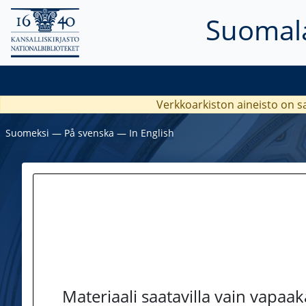
Suomala
Verkkoarkiston aineisto on s
Suomeksi
―
På svenska
―
In English
Materiaali saatavilla vain vapaa