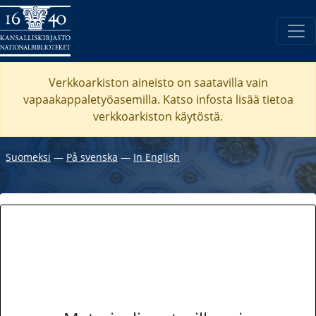
Verkkoarkiston aineisto on saatavilla vain
vapaakappaletyöasemilla. Katso
infosta
lisää tietoa
verkkoarkiston käytöstä.
Suomeksi
―
På svenska
―
In English