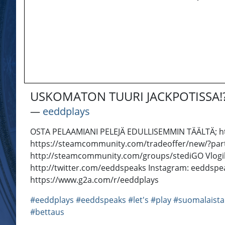
USKOMATON TUURI JACKPOTISSA!
―
eeddplays
OSTA PELAAMIANI PELEJÄ EDULLISEMMIN TÄÄLTÄ; https:
https://steamcommunity.com/tradeoffer/new/?par
http://steamcommunity.com/groups/stediGO Vlogikan
http://twitter.com/eeddspeaks Instagram: eeddsp
https://www.g2a.com/r/eeddplays
#eeddplays
#eeddspeaks
#let's
#play
#suomalaista
#bettaus