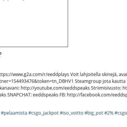
?
//www.g2a.com/r/eeddplays Voit lahjoitella skinejä, avaimia
tner=154493476&token=tn_DBHV1 Steamgroup jota kautta k
avani: http://youtube.com/eeddspeaks Striimisivusto: htt
eaks SNAPCHAT: eeddspeaks FB: http://facebook.com/eedd
#pelaamista
#csgo_jackpot
#iso_voitto
#big_pot
#2%
#csgo