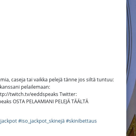
, caseja tai vaikka pelejä tänne jos siltä tuntuu:
anssani pelailemaan:
p://twitch.tv/eeddspeaks Twitter:
speaks OSTA PELAAMIANI PELEJÄ TÄÄLTÄ
jackpot
#iso_jackpot_skinejä
#skinibettaus