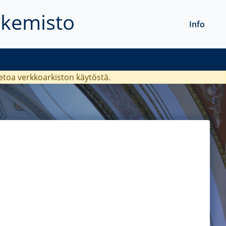
akemisto
Info
ietoa verkkoarkiston käytöstä.