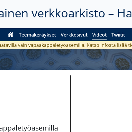
inen verkkoarkisto – H
Teemakeräykset
Verkkosivut
Videot
Twiitit
aatavilla vain vapaakappaletyöasemilla. Katso
infosta
lisää t
kappaletyöasemilla