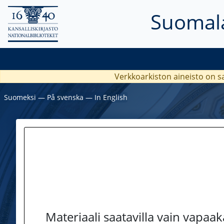
Suomala
Verkkoarkiston aineisto on s
Suomeksi
―
På svenska
―
In English
Materiaali saatavilla vain vapaa