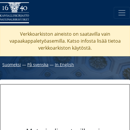
Verkkoarkiston aineisto on saatavilla vain
vapaakappaletyöasemilla. Katso
infosta
lisää tietoa
verkkoarkiston käytöstä.
Suomeksi
―
På svenska
―
In English