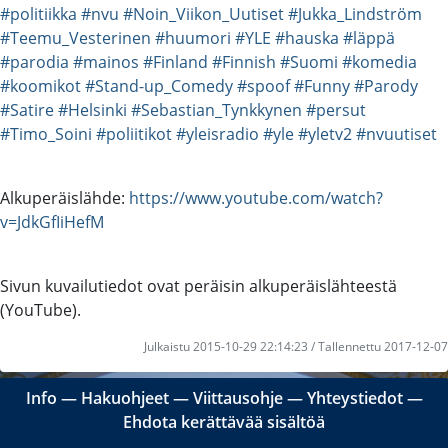
#politiikka
#nvu
#Noin_Viikon_Uutiset
#Jukka_Lindström
#Teemu_Vesterinen
#huumori
#YLE
#hauska
#läppä
#parodia
#mainos
#Finland
#Finnish
#Suomi
#komedia
#koomikot
#Stand-up_Comedy
#spoof
#Funny
#Parody
#Satire
#Helsinki
#Sebastian_Tynkkynen
#persut
#Timo_Soini
#poliitikot
#yleisradio
#yle
#yletv2
#nvuutiset
Alkuperäislähde:
https://www.youtube.com/watch?
v=JdkGfIiHefM
Sivun kuvailutiedot ovat peräisin alkuperäislähteestä
(YouTube).
Julkaistu 2015-10-29 22:14:23 / Tallennettu 2017-12-07
Info
―
Hakuohjeet
―
Viittausohje
―
Yhteystiedot
―
Ehdota kerättävää sisältöä