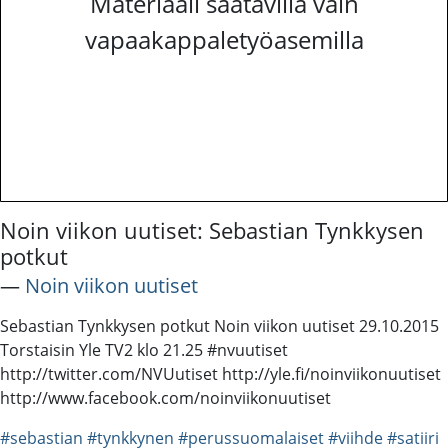
Materiaali saatavilla vain
vapaakappaletyöasemilla
Noin viikon uutiset: Sebastian Tynkkysen
potkut
―
Noin viikon uutiset
Sebastian Tynkkysen potkut Noin viikon uutiset 29.10.2015
Torstaisin Yle TV2 klo 21.25 #nvuutiset
http://twitter.com/NVUutiset http://yle.fi/noinviikonuutiset
http://www.facebook.com/noinviikonuutiset
#sebastian
#tynkkynen
#perussuomalaiset
#viihde
#satiiri