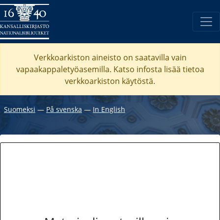
Verkkoarkiston aineisto on saatavilla vain
vapaakappaletyöasemilla. Katso
infosta
lisää tietoa
verkkoarkiston käytöstä.
Suomeksi
―
På svenska
―
In English