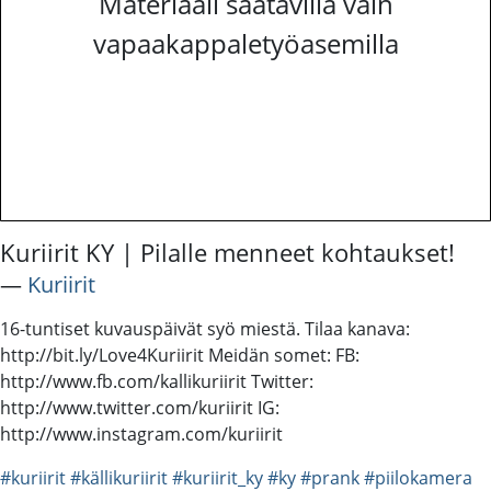
Materiaali saatavilla vain
vapaakappaletyöasemilla
Kuriirit KY | Pilalle menneet kohtaukset!
―
Kuriirit
16-tuntiset kuvauspäivät syö miestä. Tilaa kanava:
http://bit.ly/Love4Kuriirit Meidän somet: FB:
http://www.fb.com/kallikuriirit Twitter:
http://www.twitter.com/kuriirit IG:
http://www.instagram.com/kuriirit
#kuriirit
#källikuriirit
#kuriirit_ky
#ky
#prank
#piilokamera