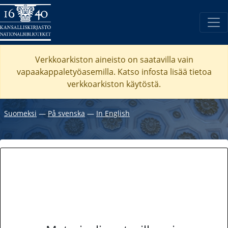
Verkkoarkiston aineisto on saatavilla vain
vapaakappaletyöasemilla. Katso
infosta
lisää tietoa
verkkoarkiston käytöstä.
Suomeksi
―
På svenska
―
In English