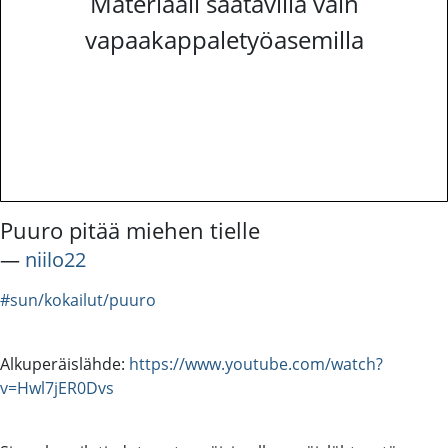
Materiaali saatavilla vain
vapaakappaletyöasemilla
Puuro pitää miehen tielle
―
niilo22
#sun/kokailut/puuro
Alkuperäislähde:
https://www.youtube.com/watch?
v=Hwl7jER0Dvs